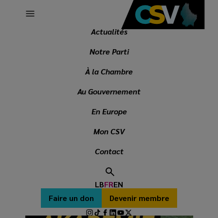
Main
Skip
navigation
to
main
Actualités
content
Externen Inhalt vun
Vimeo
lueden?
Notre Parti
Oui (cette fois-ci)
À la Chambre
Manage privacy settings
Au Gouvernement
En Europe
ACTUALITÉS
Mon CSV
Contact
LB
FR
EN
Secondary
Faire un don
Devenir membre
menu
Social