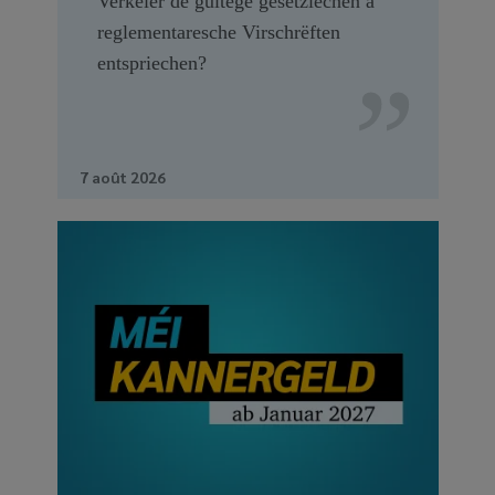
Verkéier de gültege gesetzlechen a
reglementaresche Virschrëften
entspriechen?
7 août 2026