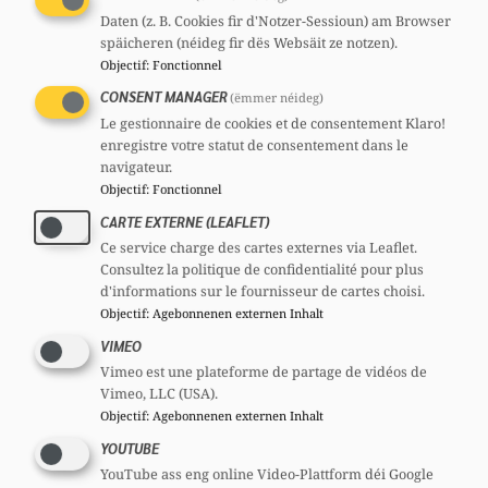
Daten (z. B. Cookies fir d'Notzer-Sessioun) am Browser
späicheren (néideg fir dës Websäit ze notzen).
Sécherheet am ëffentlechen
Objectif
:
Fonctionnel
Transport: CSV am Austausch
CONSENT MANAGER
(ëmmer néideg)
mat der SYPROLUX
Le gestionnaire de cookies et de consentement Klaro!
enregistre votre statut de consentement dans le
21 juillet 2026
//
Chamber
navigateur.
Objectif
:
Fonctionnel
Voir les news
CARTE EXTERNE (LEAFLET)
Ce service charge des cartes externes via Leaflet.
Voir les Questions Parlementaires
Consultez la politique de confidentialité pour plus
d'informations sur le fournisseur de cartes choisi.
Objectif
:
Agebonnenen externen Inhalt
VIMEO
Vimeo est une plateforme de partage de vidéos de
Vimeo, LLC (USA).
MANDATAIRES
Objectif
:
Agebonnenen externen Inhalt
YOUTUBE
Ceci est une sélection aléatoire – vous
YouTube ass eng online Video-Plattform déi Google
trouverez l’ensemble de nos