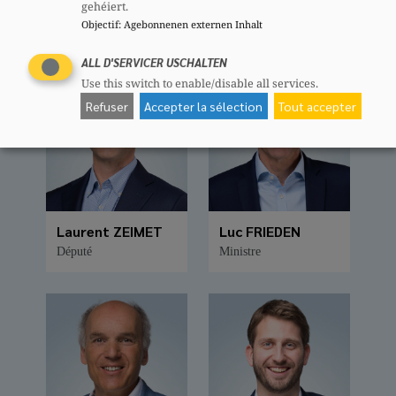
gehéiert.
mandataires sur les différentes pages
Objectif
:
Agebonnenen externen Inhalt
du site.
ALL D'SERVICER USCHALTEN
Use this switch to enable/disable all services.
Refuser
Accepter la sélection
Tout accepter
Laurent ZEIMET
Luc FRIEDEN
Député
Ministre