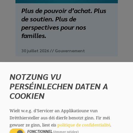
Plus de pouvoir d’achat. Plus
de soutien. Plus de
perspectives pour nos
familles.
30 juillet 2026
//
Gouvernement
NOTZUNG VU
PERSÉINLECHEN DATEN A
COOKIEN
Wielt w.e.g. d'Servicer an Applikatioune vun
Drëtthiersteller aus déi dierfe benotzt ginn.
Fir méi
gewuer ze ginn, liest eis
politique de confidentialité
.
FONCTIONNEL
(ëmmer néideg)