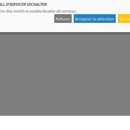
ALL D'SERVICER USCHALTEN
Use this switch to enable/disable all services.
Refuser
Accepter la sélection
Tout 
CSV-Fraktioun
Me