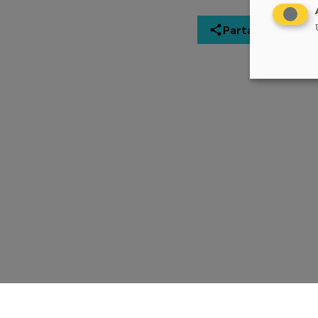
Partager
Chrëschtlech-Sozial Vollekspartei