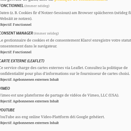
FONCTIONNEL
(ëmmer néideg)
E-Mail :
csv@chd.lu
Daten (z. B. Cookies fir d'Notzer-Sessioun) am Browser späicheren (néideg fi
Websäit ze notzen).
Objectif
:
Fonctionnel
CONSENT MANAGER
(ëmmer néideg)
Le gestionnaire de cookies et de consentement Klaro! enregistre votre statu
consentement dans le navigateur.
Objectif
:
Fonctionnel
CARTE EXTERNE (LEAFLET)
Ce service charge des cartes externes via Leaflet. Consultez la politique de
confidentialité pour plus d'informations sur le fournisseur de cartes choisi.
Objectif
:
Agebonnenen externen Inhalt
VIMEO
Vimeo est une plateforme de partage de vidéos de Vimeo, LLC (USA).
Objectif
:
Agebonnenen externen Inhalt
YOUTUBE
YouTube ass eng online Video-Plattform déi Google gehéiert.
Objectif
:
Agebonnenen externen Inhalt