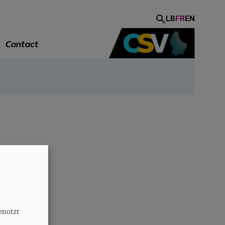
LB
FR
EN
Contact
A
enotzt