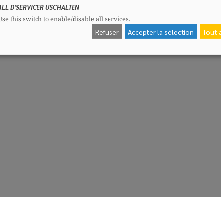
ALL D'SERVICER USCHALTEN
Use this switch to enable/disable all services.
Refuser
Accepter la sélection
Tout 
CSV-Fraktioun
Me