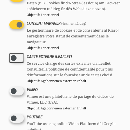
Daten (z. B. Cookies fir d'Notzer-Sessioun) am Browser
des personnes suivantes :
späicheren (néideg fir dës Websäit ze notzen).
Objectif
:
Fonctionnel
CONSENT MANAGER
(ëmmer néideg)
Le gestionnaire de cookies et de consentement Klaro!
enregistre votre statut de consentement dans le
navigateur.
Objectif
:
Fonctionnel
CARTE EXTERNE (LEAFLET)
Ce service charge des cartes externes via Leaflet.
Consultez la politique de confidentialité pour plus
Basile DELL
Justine ROOSE
d'informations sur le fournisseur de cartes choisi.
Objectif
:
Agebonnenen externen Inhalt
VIMEO
Vimeo est une plateforme de partage de vidéos de
Vimeo, LLC (USA).
Objectif
:
Agebonnenen externen Inhalt
YOUTUBE
YouTube ass eng online Video-Plattform déi Google
gehéiert.