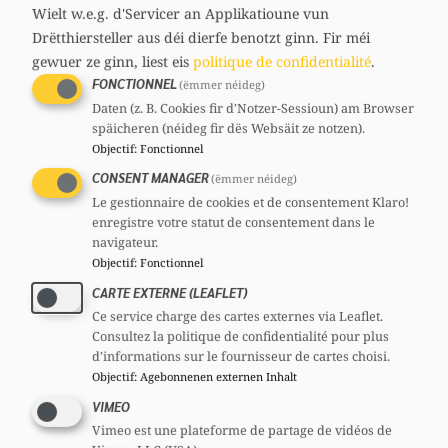
media
Wielt w.e.g. d'Servicer an Applikatioune vun
links
Drëtthiersteller aus déi dierfe benotzt ginn.
Fir méi
gewuer ze ginn, liest eis
politique de confidentialité
.
FONCTIONNEL
(ëmmer néideg)
Daten (z. B. Cookies fir d'Notzer-Sessioun) am Browser
späicheren (néideg fir dës Websäit ze notzen).
Objectif
:
Fonctionnel
CONSENT MANAGER
(ëmmer néideg)
Le gestionnaire de cookies et de consentement Klaro!
enregistre votre statut de consentement dans le
navigateur.
Objectif
:
Fonctionnel
CARTE EXTERNE (LEAFLET)
Ce service charge des cartes externes via Leaflet.
Consultez la politique de confidentialité pour plus
d'informations sur le fournisseur de cartes choisi.
Objectif
:
Agebonnenen externen Inhalt
VIMEO
Vimeo est une plateforme de partage de vidéos de