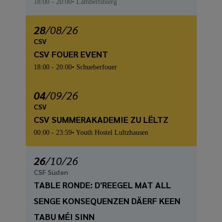
18:00
- 20:00
Lambertsbierg
28
/
08
/26
CSV
CSV FOUER EVENT
18:00
- 20:00
Schueberfouer
04
/
09
/26
CSV
CSV SUMMERAKADEMIE ZU LËLTZ
00:00
- 23:59
Youth Hostel Lultzhausen
26
/
10
/26
CSF Süden
TABLE RONDE: D'REEGEL MAT ALL
SENGE KONSEQUENZEN DÄERF KEEN
TABU MÉI SINN