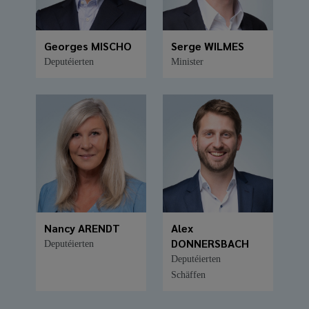
Georges MISCHO
Serge WILMES
Deputéierten
Minister
Nancy ARENDT
Alex
DONNERSBACH
Deputéierten
Deputéierten
Schäffen