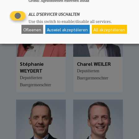
Grond
:
Agebonnenen externen Inhalt
ALL D'SERVICER USCHALTEN
Use this switch to enable/disable all services.
Ofleenen
Auswiel akzeptéieren
All akzeptéieren
Stéphanie
Charel WEILER
WEYDERT
Deputéierten
Deputéierten
Buergermeeschter
Buergermeeschter