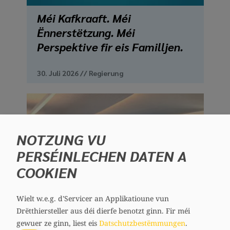
Méi Kafkraaft. Méi
Ënnerstëtzung. Méi
Perspektive fir eis Familljen.
30. Juli 2026
//
Regierung
NOTZUNG VU
PERSÉINLECHEN DATEN A
COOKIEN
Wielt w.e.g. d'Servicer an Applikatioune vun
Drëtthiersteller aus déi dierfe benotzt ginn.
Fir méi
gewuer ze ginn, liest eis
Datschutzbestëmmungen
.