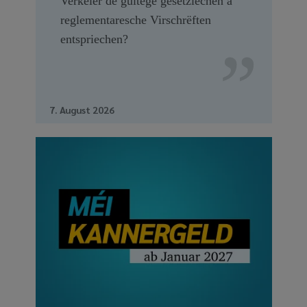
Verkéier de gültege gesetzlechen a
reglementaresche Virschrëften
entspriechen?
7. August 2026