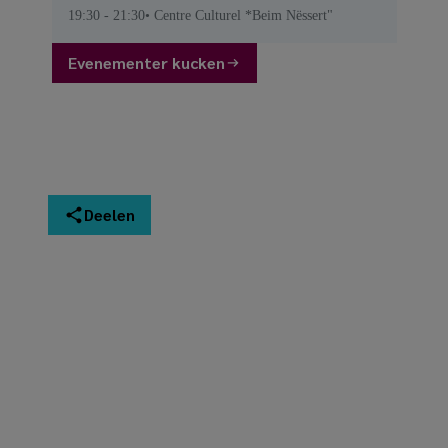
19:30
- 21:30
Centre Culturel *Beim Nëssert"
Evenementer kucken
Deelen