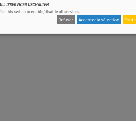
ALL D'SERVICER USCHALTEN
Use this switch to enable/disable all services.
Refuser
Accepter la sélection
Tout 
CSV-Fraktioun
Me