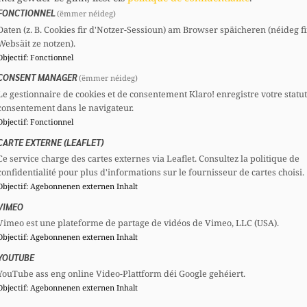
FONCTIONNEL
(ëmmer néideg)
Daten (z. B. Cookies fir d'Notzer-Sessioun) am Browser späicheren (néideg fi
Websäit ze notzen).
Objectif
:
Fonctionnel
CONSENT MANAGER
(ëmmer néideg)
Le gestionnaire de cookies et de consentement Klaro! enregistre votre statu
consentement dans le navigateur.
Objectif
:
Fonctionnel
CARTE EXTERNE (LEAFLET)
Ce service charge des cartes externes via Leaflet. Consultez la politique de
confidentialité pour plus d'informations sur le fournisseur de cartes choisi.
Objectif
:
Agebonnenen externen Inhalt
VIMEO
Vimeo est une plateforme de partage de vidéos de Vimeo, LLC (USA).
Objectif
:
Agebonnenen externen Inhalt
YOUTUBE
YouTube ass eng online Video-Plattform déi Google gehéiert.
Objectif
:
Agebonnenen externen Inhalt