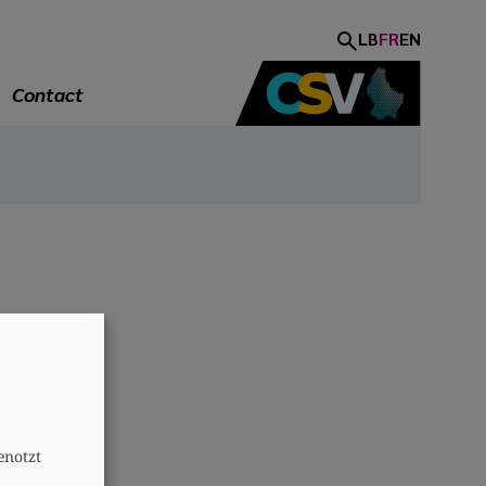
LB
FR
EN
Contact
A
enotzt