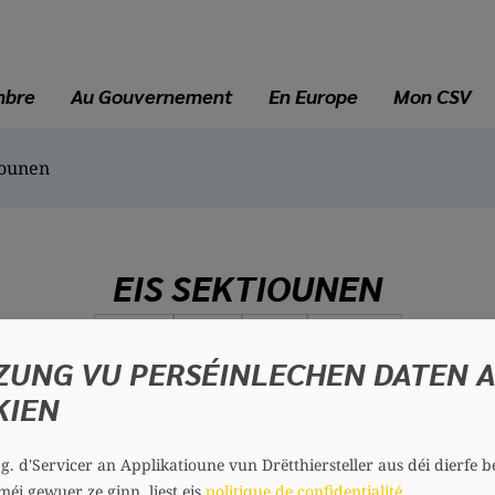
mbre
Au Gouvernement
En Europe
Mon CSV
iounen
EIS SEKTIOUNEN
Nord
Sud
Est
Centre
ZUNG VU PERSÉINLECHEN DATEN 
KIEN
.g. d'Servicer an Applikatioune vun Drëtthiersteller aus déi dierfe b
méi gewuer ze ginn, liest eis
politique de confidentialité
.