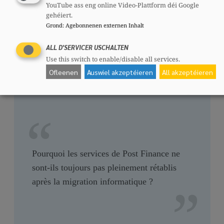
YouTube ass eng online Video-Plattform déi Google
gehéiert.
Grond
:
Agebonnenen externen Inhalt
July 15, 2026
ALL D'SERVICER USCHALTEN
Use this switch to enable/disable all services.
Ofleenen
Auswiel akzeptéieren
All akzeptéieren
Parliamentary question
Pourquoi les services de Post Finance ne
sont-ils toujours pas pleinement rétablis
après la migration informatique ?