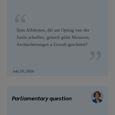
Sinn Affekoten, déi am Optrag vun der
Justiz schaffen, genuch géint Menacen,
Aschüchterungen a Gewalt geschützt?
July 20, 2026
Parliamentary question