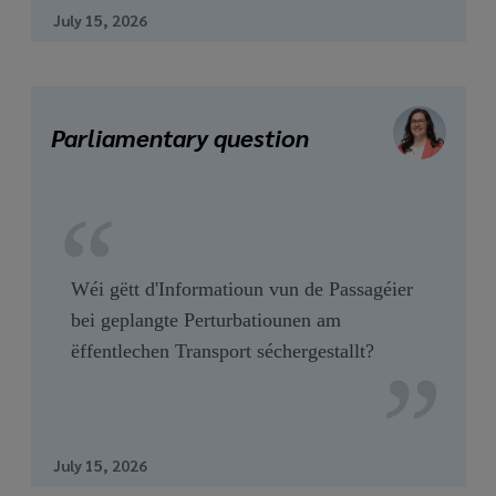
July 15, 2026
Parliamentary question
Wéi gëtt d'Informatioun vun de Passagéier
bei geplangte Perturbatiounen am
ëffentlechen Transport séchergestallt?
July 15, 2026