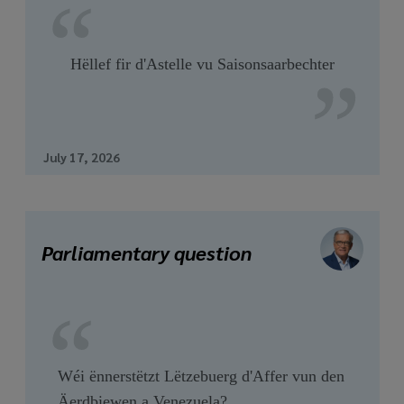
Hëllef fir d'Astelle vu Saisonsaarbechter
July 17, 2026
Parliamentary question
Wéi ënnerstëtzt Lëtzebuerg d'Affer vun den
Äerdbiewen a Venezuela?