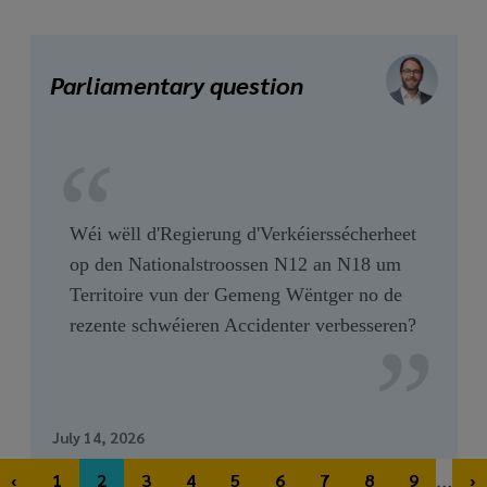
Parliamentary question
Wéi wëll d'Regierung d'Verkéierssécherheet
op den Nationalstroossen N12 an N18 um
Territoire vun der Gemeng Wëntger no de
rezente schwéieren Accidenter verbesseren?
July 14, 2026
Pagination
…
‹
1
2
3
4
5
6
7
8
9
›