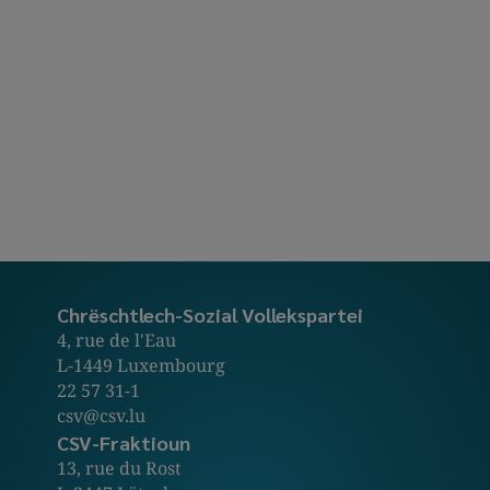
Chrëschtlech-Sozial Vollekspartei
4, rue de l'Eau
L-1449 Luxembourg
22 57 31-1
csv@csv.lu
CSV-Fraktioun
13, rue du Rost