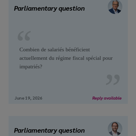
media
Parliamentary question
links
Combien de salariés bénéficient
actuellement du régime fiscal spécial pour
impatriés?
June 19, 2026
Reply available
Parliamentary question