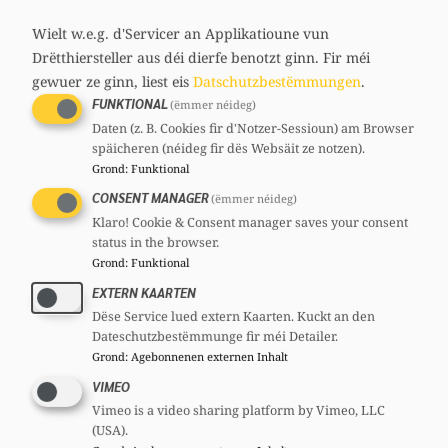
media
links
Wielt w.e.g. d'Servicer an Applikatioune vun
Drëtthiersteller aus déi dierfe benotzt ginn.
Fir méi
Share
gewuer ze ginn, liest eis
Datschutzbestëmmungen
.
FUNKTIONAL
(ëmmer néideg)
Daten (z. B. Cookies fir d'Notzer-Sessioun) am Browser
späicheren (néideg fir dës Websäit ze notzen).
Grond
:
Funktional
CONSENT MANAGER
(ëmmer néideg)
Klaro! Cookie & Consent manager saves your consent
status in the browser.
Grond
:
Funktional
EXTERN KAARTEN
Dëse Service lued extern Kaarten. Kuckt an den
Dateschutzbestëmmunge fir méi Detailer.
Grond
:
Agebonnenen externen Inhalt
VIMEO
Vimeo is a video sharing platform by Vimeo, LLC
(USA).