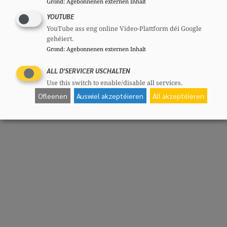
Grond
:
Agebonnenen externen Inhalt
YOUTUBE
YouTube ass eng online Video-Plattform déi Google
gehéiert.
Grond
:
Agebonnenen externen Inhalt
ALL D'SERVICER USCHALTEN
Use this switch to enable/disable all services.
Ofleenen
Auswiel akzeptéieren
All akzeptéieren