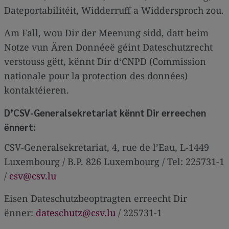
Dateportabilitéit, Widderruff a Widdersproch zou.
Am Fall, wou Dir der Meenung sidd, datt beim
Notze vun Ären Donnéeë géint Dateschutzrecht
verstouss gëtt, kënnt Dir d‘CNPD (Commission
nationale pour la protection des données)
kontaktéieren.
D’CSV-Generalsekretariat kënnt Dir erreechen
ënnert:
CSV-Generalsekretariat, 4, rue de l’Eau, L-1449
Luxembourg / B.P. 826 Luxembourg / Tel: 225731-1
/
csv@csv.lu
Eisen Dateschutzbeoptragten erreecht Dir
ënner:
dateschutz@csv.lu
/ 225731-1