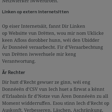
Netzwierker iwwerdroen.
Linken op extern Internetsitten
Op eiser Internetsäit, fannt Dir Linken
op Websitte vun Drëtten, wou mir nom Uklicke
keen Afloss dorobber hunn, wéi den Ubidder
Är Donnéeë veraarbecht. Fir d’Veraarbechtung
vun Drëtten iwwerhuele mir keng
Verantwortung.
Är Rechter
Dir hutt d’Recht gewuer ze ginn, wéi eng
Donnéeën d’CSV vun Iech huet a firwat a kënnt
d’Erlaabnis fir d’Notze vun Ären Donnéeën zu all
Moment widderruffen. Esou stinn Iech d’Recht op
Auskonft, Verbesseren, Läschen, Aschränkung,