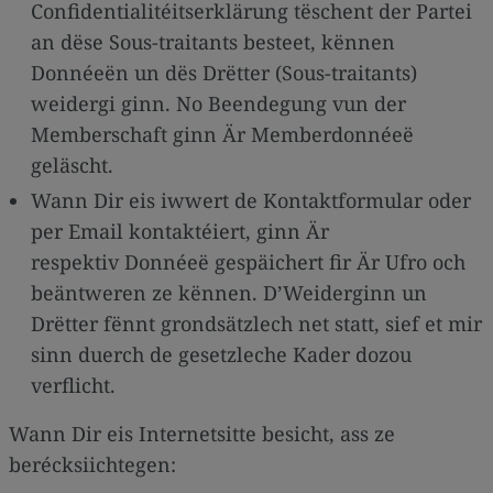
Confidentialitéitserklärung tëschent der Partei
an dëse Sous-traitants besteet, kënnen
Donnéeën un dës Drëtter (Sous-traitants)
weidergi ginn. No Beendegung vun der
Memberschaft ginn Är Memberdonnéeë
geläscht.
Wann Dir eis iwwert de Kontaktformular oder
per Email kontaktéiert, ginn Är
respektiv Donnéeë gespäichert fir Är Ufro och
beäntweren ze kënnen. D’Weiderginn un
Drëtter fënnt grondsätzlech net statt, sief et mir
sinn duerch de gesetzleche Kader dozou
verflicht.
Wann Dir eis Internetsitte besicht, ass ze
berécksiichtegen: