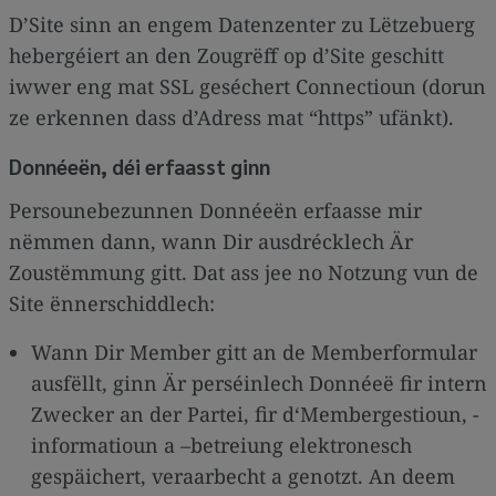
media
D’Site sinn an engem Datenzenter zu Lëtzebuerg
links
hebergéiert an den Zougrëff op d’Site geschitt
iwwer eng mat SSL geséchert Connectioun (dorun
ze erkennen dass d’Adress mat “https” ufänkt).
Donnéeën, déi erfaasst ginn
Persounebezunnen Donnéeën erfaasse mir
nëmmen dann, wann Dir ausdrécklech Är
Zoustëmmung gitt. Dat ass jee no Notzung vun de
Site ënnerschiddlech:
Wann Dir Member gitt an de Memberformular
ausfëllt, ginn Är perséinlech Donnéeë fir intern
Zwecker an der Partei, fir d‘Membergestioun, -
informatioun a –betreiung elektronesch
gespäichert, veraarbecht a genotzt. An deem