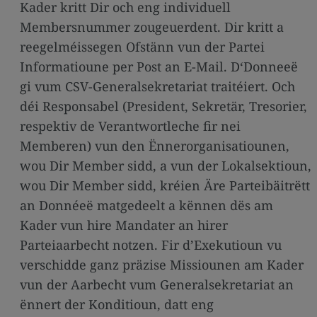
Kader kritt Dir och eng individuell
Membersnummer zougeuerdent. Dir kritt a
reegelméissegen Ofstänn vun der Partei
Informatioune per Post an E-Mail. D‘Donneeë
gi vum CSV-Generalsekretariat traitéiert. Och
déi Responsabel (President, Sekretär, Tresorier,
respektiv de Verantwortleche fir nei
Memberen) vun den Ënnerorganisatiounen,
wou Dir Member sidd, a vun der Lokalsektioun,
wou Dir Member sidd, kréien Äre Parteibäitrëtt
an Donnéeë matgedeelt a kënnen dës am
Kader vun hire Mandater an hirer
Parteiaarbecht notzen. Fir d’Exekutioun vu
verschidde ganz präzise Missiounen am Kader
vun der Aarbecht vum Generalsekretariat an
ënnert der Konditioun, datt eng