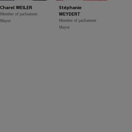
Charel WEILER
Stéphanie
WEYDERT
Member of parliament
Member of parliament
Mayor
Mayor