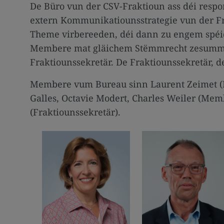
De Büro vun der CSV-Fraktioun ass déi respo
extern Kommunikatiounsstrategie vun der Fr
Theme virbereeden, déi dann zu engem spéid
Membere mat gläichem Stëmmrecht zesummen 
Fraktiounssekretär. De Fraktiounssekretär, 
Membere vum Bureau sinn Laurent Zeimet (Fr
Galles, Octavie Modert, Charles Weiler (Mem
(Fraktiounssekretär).