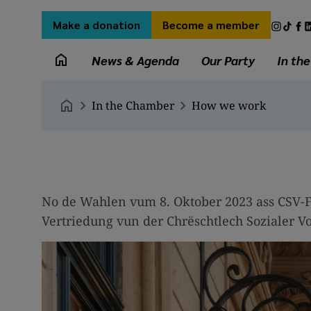
Skip
Secondary
Socia
to
Make a donation
Become a member
menu
medi
main
Main
links
content
News & Agenda
Our Party
In th
navigation
Breadcrumb
In the Chamber
How we work
No de Wahlen vum 8. Oktober 2023 ass CSV-Fr
Vertriedung vun der Chrëschtlech Sozialer Vo