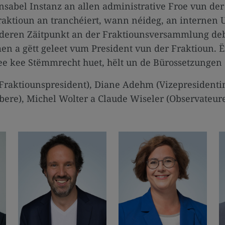
nsabel Instanz an allen administrative Froe vun der
aktioun an tranchéiert, wann néideg, an internen 
eren Zäitpunkt an der Fraktiounsversammlung debat
a gëtt geleet vum President vun der Fraktioun. Ë
dee kee Stëmmrecht huet, hëlt un de Bürossetzungen
aktiounspresident), Diane Adehm (Vizepresidentin)
bere), Michel Wolter a Claude Wiseler (Observateur