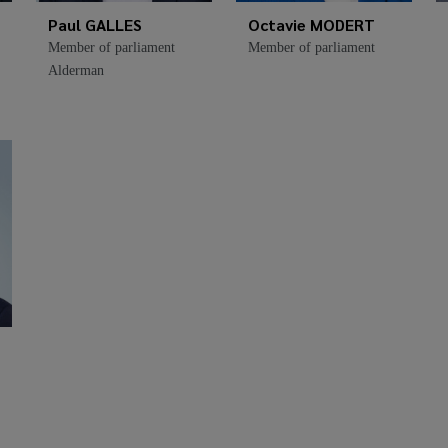
Paul GALLES
Octavie MODERT
Member of parliament
Member of parliament
Alderman