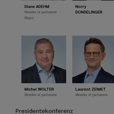
Diane ADEHM
Norry
DONDELINGER
Member of parliament
Mayor
Michel WOLTER
Laurent ZEIMET
Member of parliament
Member of parliament
Presidentekonferenz