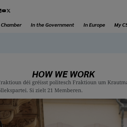
l
a
e Chamber
In the Government
In Europe
My C
HOW WE WORK
aktioun déi gréisst politesch Fraktioun um Krautm
llekspartei. Si zielt 21 Memberen.