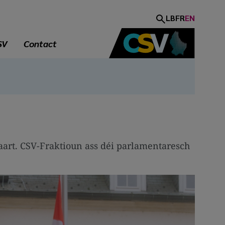
LB
FR
EN
SV
Contact
aart. CSV-Fraktioun ass déi parlamentaresch