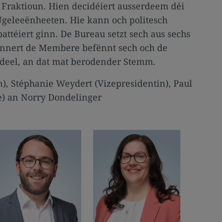
 Fraktioun. Hien decidéiert ausserdeem déi
Ugeleeënheeten. Hie kann och politesch
téiert ginn. De Bureau setzt sech aus sechs
nnert de Membere befënnt sech och de
 deel, an dat mat berodender Stemm.
, Stéphanie Weydert (Vizepresidentin), Paul
e) an Norry Dondelinger