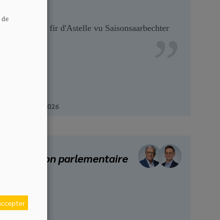
t de
Hëllef fir d'Astelle vu Saisonsaarbechter
17 juillet 2026
Question parlementaire
accepter