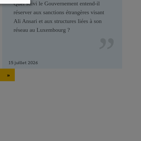
Quel suivi le Gouvernement entend-il
réserver aux sanctions étrangères visant
Ali Ansari et aux structures liées à son
réseau au Luxembourg ?
15 juillet 2026
»
ext page
Last page