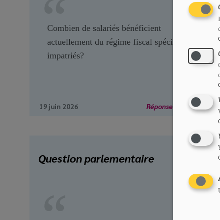
Combien de salariés bénéficient
actuellement du régime fiscal spécial pour
impatriés?
19 juin 2026
Réponse disponible
Question parlementaire