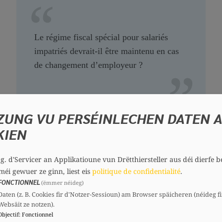
Le régime fiscal spécial pour salariés
impatriés devrait-il être maintenu en cas
de changement d’employeur ?
ZUNG VU PERSÉINLECHEN DATEN 
KIEN
21 juillet 2026
.g. d'Servicer an Applikatioune vun Drëtthiersteller aus déi dierfe b
méi gewuer ze ginn, liest eis
politique de confidentialité
.
Question parlementaire
FONCTIONNEL
(ëmmer néideg)
Daten (z. B. Cookies fir d'Notzer-Sessioun) am Browser späicheren (néideg fi
Websäit ze notzen).
Objectif
:
Fonctionnel