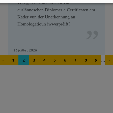
Wéi gëtt d'Authentizitéit vun
auslänneschen Diplomer a Certificaten am
Kader vun der Unerkennung an
Homologatioun iwwerpréift?
16 juillet 2026
…
‹
1
2
3
4
5
6
7
8
9
›
st page
Previous page
Page
Page
Page
Page
Page
Page
Page
Page
Page
N