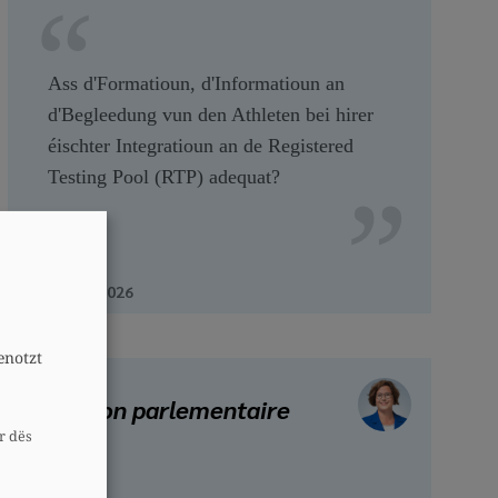
Ass d'Formatioun, d'Informatioun an
d'Begleedung vun den Athleten bei hirer
éischter Integratioun an de Registered
Testing Pool (RTP) adequat?
A
21 juillet 2026
enotzt
Question parlementaire
r dës