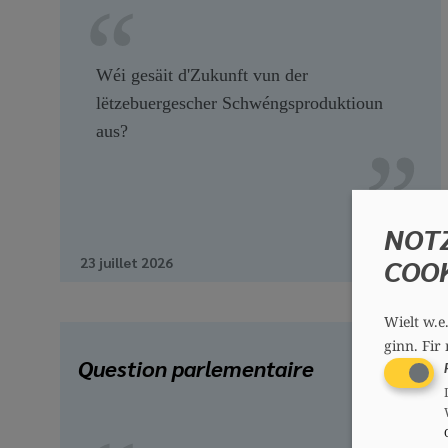
Wéi gesäit d'Zukunft vun der
lëtzebuergescher Schwéngsproduktioun
aus?
NOT
COO
23 juillet 2026
Wielt w.e
ginn.
Fir 
Question parlementaire