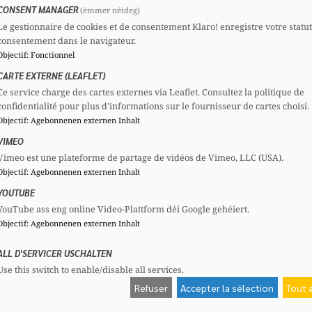
CONSENT MANAGER
(ëmmer néideg)
Le gestionnaire de cookies et de consentement Klaro! enregistre votre statu
Sinn Affekoten, déi am Optrag vun der
consentement dans le navigateur.
Objectif
:
Fonctionnel
Justiz schaffen, genuch géint Menacen,
CARTE EXTERNE (LEAFLET)
Aschüchterungen a Gewalt geschützt?
Ce service charge des cartes externes via Leaflet. Consultez la politique de
confidentialité pour plus d'informations sur le fournisseur de cartes choisi.
Objectif
:
Agebonnenen externen Inhalt
VIMEO
20 juillet 2026
Vimeo est une plateforme de partage de vidéos de Vimeo, LLC (USA).
Objectif
:
Agebonnenen externen Inhalt
YOUTUBE
YouTube ass eng online Video-Plattform déi Google gehéiert.
Question parlementaire
Objectif
:
Agebonnenen externen Inhalt
ALL D'SERVICER USCHALTEN
Use this switch to enable/disable all services.
Refuser
Accepter la sélection
Tout 