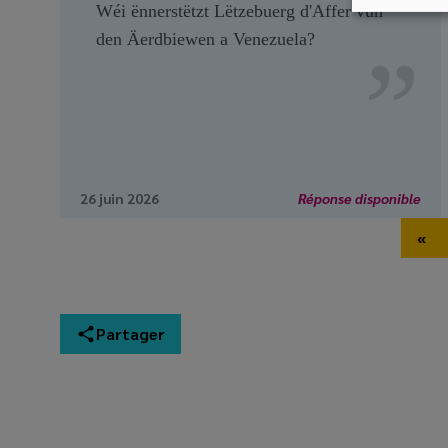
Wéi ënnerstëtzt Lëtzebuerg d'Affer vun
den Äerdbiewen a Venezuela?
26 juin 2026
Réponse disponible
Pagination
«
Fir
Partager