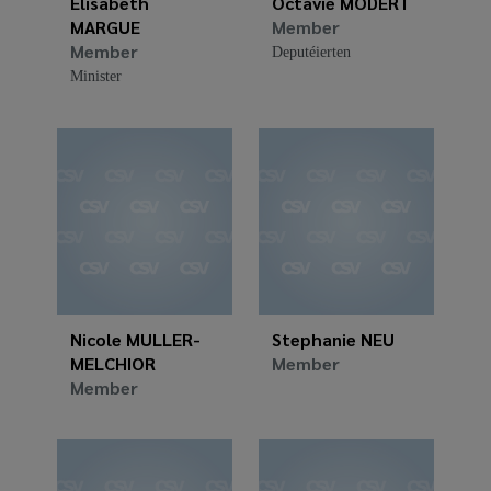
Elisabeth
Octavie MODERT
MARGUE
Member
Member
Deputéierten
Minister
Nicole MULLER-
Stephanie NEU
MELCHIOR
Member
Member