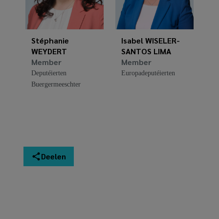
Stéphanie
Isabel WISELER-
WEYDERT
SANTOS LIMA
Member
Member
Deputéierten
Europadeputéierten
Buergermeeschter
Deelen