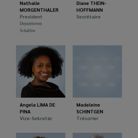
Nathalie
Diane THEIN-
MORGENTHALER
HOFFMANN
President
Secrétaire
Deputéierten
Schäffen
Angela LIMA DE
Madeleine
PINA
SCHINTGEN
Vize-Sekretär
Trésorier