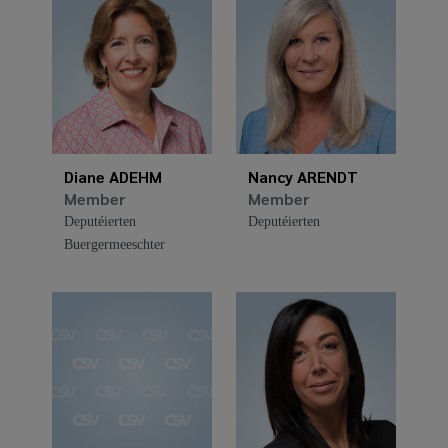
Diane ADEHM
Nancy ARENDT
Member
Member
Deputéierten
Deputéierten
Buergermeeschter