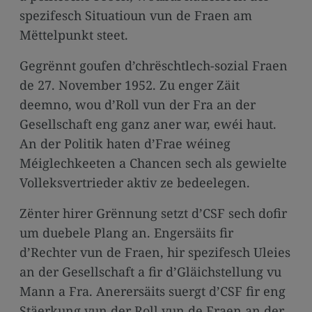
media
spezifesch Situatioun vun de Fraen am
links
Mëttelpunkt steet.
Gegrënnt goufen d’chrëschtlech-sozial Fraen
de 27. November 1952. Zu enger Zäit
deemno, wou d’Roll vun der Fra an der
Gesellschaft eng ganz aner war, ewéi haut.
An der Politik haten d’Frae wéineg
Méiglechkeeten a Chancen sech als gewielte
Volleksvertrieder aktiv ze bedeelegen.
Zënter hirer Grënnung setzt d’CSF sech dofir
um duebele Plang an. Engersäits fir
d’Rechter vun de Fraen, hir spezifesch Uleies
an der Gesellschaft a fir d’Gläichstellung vu
Mann a Fra. Anerersäits suergt d’CSF fir eng
Stäerkung vun der Roll vun de Fraen an der