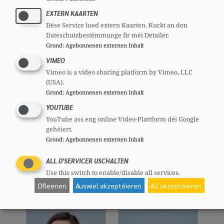
Claudine GILLES
Martine HANSEN
EXTERN KAARTEN
ép REUTER
Member
Dëse Service lued extern Kaarten. Kuckt an den
Member
Minister
Dateschutzbestëmmunge fir méi Detailer.
Grond
:
Agebonnenen externen Inhalt
VIMEO
Vimeo is a video sharing platform by Vimeo, LLC
(USA).
Grond
:
Agebonnenen externen Inhalt
YOUTUBE
YouTube ass eng online Video-Plattform déi Google
gehéiert.
Grond
:
Agebonnenen externen Inhalt
Mireille HINKEL-
Françoise KEMP
ALL D'SERVICER USCHALTEN
TADASZAK
Member
Member
Use this switch to enable/disable all services.
Deputéierten
Ofleenen
Auswiel akzeptéieren
All akzeptéieren
Gemengerot