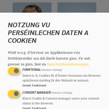
NOTZUNG VU
PERSÉINLECHEN DATEN A
COOKIEN
Orietta FAGIANI
Marlena FILIMON
Wielt w.e.g. d'Servicer an Applikatioune vun
Member
Member
Drëtthiersteller aus déi dierfe benotzt ginn.
Fir méi
gewuer ze ginn, liest eis
Datschutzbestëmmungen
.
FUNKTIONAL
(ëmmer néideg)
Daten (z. B. Cookies fir d'Notzer-Sessioun) am Browser
späicheren (néideg fir dës Websäit ze notzen).
Grond
:
Funktional
CONSENT MANAGER
(ëmmer néideg)
Klaro! Cookie & Consent manager saves your consent
status in the browser.
Grond
:
Funktional