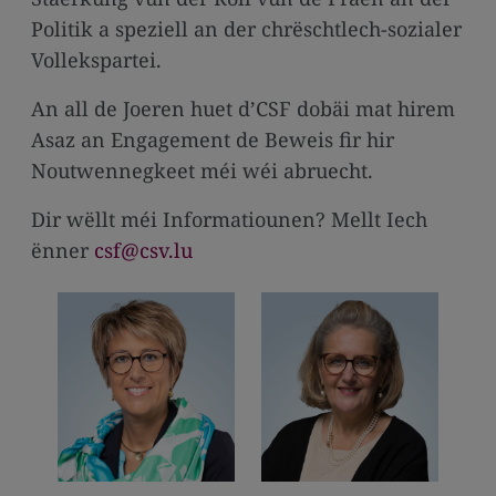
Politik a speziell an der chrëschtlech-sozialer
Vollekspartei.
An all de Joeren huet d’CSF dobäi mat hirem
Asaz an Engagement de Beweis fir hir
Noutwennegkeet méi wéi abruecht.
Dir wëllt méi Informatiounen? Mellt Iech
ënner
csf@csv.lu