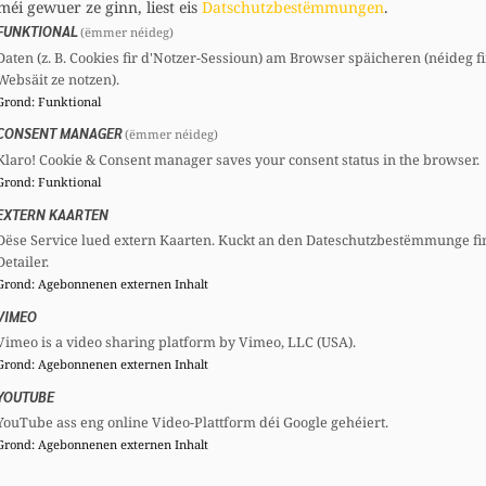
méi gewuer ze ginn, liest eis
Datschutzbestëmmungen
.
FUNKTIONAL
(ëmmer néideg)
Daten (z. B. Cookies fir d'Notzer-Sessioun) am Browser späicheren (néideg fi
Websäit ze notzen).
Comitéen
Grond
:
Funktional
CSV
Sektiounscomité:
Secrétaire
CONSENT MANAGER
(ëmmer néideg)
CSF
Nationalcomité:
Member
Klaro! Cookie & Consent manager saves your consent status in the browser.
Grond
:
Funktional
EXTERN KAARTEN
Dëse Service lued extern Kaarten. Kuckt an den Dateschutzbestëmmunge fi
Detailer.
Grond
:
Agebonnenen externen Inhalt
VIMEO
Vimeo is a video sharing platform by Vimeo, LLC (USA).
Grond
:
Agebonnenen externen Inhalt
YOUTUBE
YouTube ass eng online Video-Plattform déi Google gehéiert.
Grond
:
Agebonnenen externen Inhalt