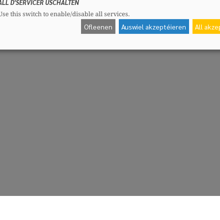
ALL D'SERVICER USCHALTEN
Use this switch to enable/disable all services.
Ofleenen
Auswiel akzeptéieren
All akz
CSV-Fraktioun
Me