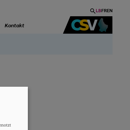
LB
FR
EN
Kontakt
A
enotzt