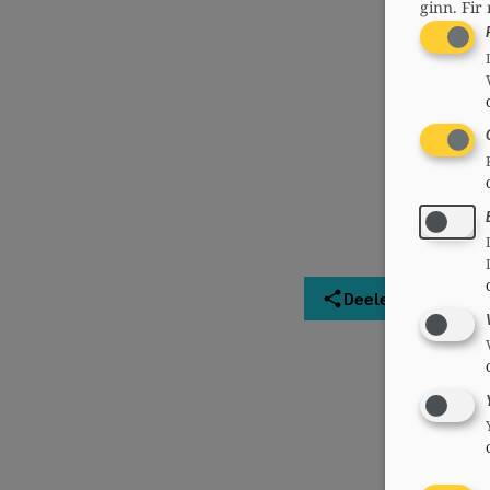
ginn.
Fir 
Deelen