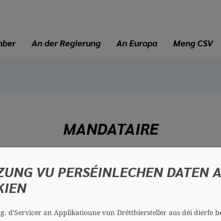
mber
An der Regierung
An Europa
Meng CSV
MANDATAIRE
Nadine WEIRICH
ZUNG VU PERSÉINLECHEN DATEN 
42 Joer
KIEN
Bezierk: Osten
Sektioun: Flaxweiler
.g. d'Servicer an Applikatioune vun Drëtthiersteller aus déi dierfe b