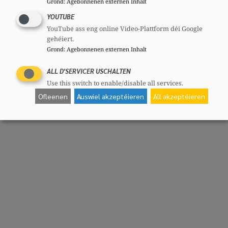
Grond
:
Agebonnenen externen Inhalt
YOUTUBE
YouTube ass eng online Video-Plattform déi Google
gehéiert.
Grond
:
Agebonnenen externen Inhalt
ALL D'SERVICER USCHALTEN
Use this switch to enable/disable all services.
Ofleenen
Auswiel akzeptéieren
All akzeptéieren