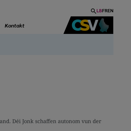
LB
FR
EN
Kontakt
Land. Déi Jonk schaffen autonom vun der