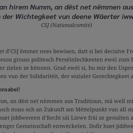
an hirem Numm, an dëst net nëmmen aus 
n der Wichtegkeet vun deene Wäerter iww
CSJ
Nationalcomité
 d’CSJ ëmmer nees bewisen, datt si bei decisive Fr
d esou grouss politesch Perséinlechkeeten ewéi zum B
er zielen ze kënnen. Grad ewéi si, hu mir den Uspro
 vun der Solidaritéit, der sozialer Gerechtegkeet an
onsabel!
mm, an dëst net nëmmen aus Traditioun, mä well mi
ch muss och an Zukunft am Mëttelpunkt vun all staa
 eis huet jiddwereen d’Recht säi Liewe fräi ze gestalt
 enger Gemeinschaft entwéckelen. Dofir huet jiddw