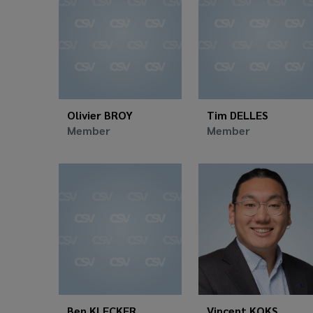
Olivier BROY
Tim DELLES
Member
Member
Ben KLECKER
Vincent KOKS