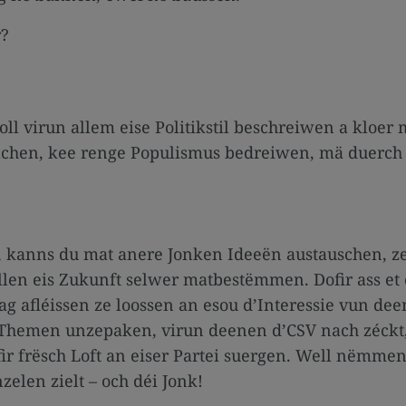
r?
soll virun allem eise Politikstil beschreiwen a kloe
chen, kee renge Populismus bedreiwen, mä duerch fu
SJ, kanns du mat anere Jonken Ideeën austauschen, 
len eis Zukunft selwer matbestëmmen. Dofir ass et e
g afléissen ze loossen an esou d’Interessie vun dee
Themen unzepaken, virun deenen d’CSV nach zéckt, 
fir frësch Loft an eiser Partei suergen. Well nëmmen
elen zielt – och déi Jonk!