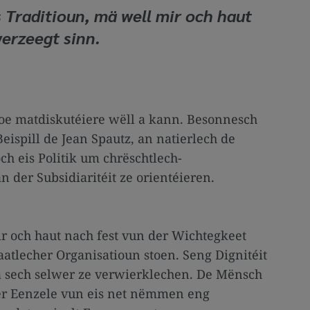
Traditioun, mä well mir och haut
erzeegt sinn.
oe matdiskutéiere wëll a kann. Besonnesch
eispill de Jean Spautz, an natierlech de
ch eis Politik um chrëschtlech-
 der Subsidiaritéit ze orientéieren.
r och haut nach fest vun der Wichtegkeet
tlecher Organisatioun stoen. Seng Dignitéit
en a sech selwer ze verwierklechen. De Mënsch
er Eenzele vun eis net nëmmen eng