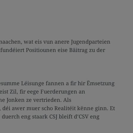
r maachen, wat eis vun anere Jugendparteien
ndéiert Positiounen eise Bäitrag zu der
zesumme Léisunge fannen a fir hir Ëmsetzung
ist Zil, fir eege Fuerderungen an
ne Jonken ze vertrieden. Als
déi awer muer scho Realitéit kënne ginn. Et
 duerch eng staark CSJ bleift d’CSV eng