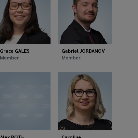
Grace GALES
Gabriel JORDANOV
Member
Member
Alex ROTH
Caroline