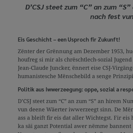
D’CSJ steet zum “C” an zum “S” 
nach fest vu
Eis Geschicht – een Usproch fir Zukunft!
Zënter der Grënnung am Dezember 1953, huet
houfreg si mir als chrëschtlech-sozial Jugen
Jean-Claude Juncker, ënnert eise CSJ-Virgäng
humanistesche Mënschebild a senge Prinzipien
Politik aus Iwwerzeegung: oppe, sozial a resp
D’CSJ steet zum “C” an zum “S” an hirem Nu
vun deene Wäerter iwwerzeegt sinn. De Mëns
ass a bleift fir eis dat aller Wichtegst. Fir
ka säi ganzt Potential awer nëmme bannent