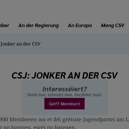
mber
An der Regierung
An Europa
Meng CSV
 Jonker an der CSV
CSJ: JONKER AN DER CSV
Interesséiert?
Denk mat, schwätz mat, decidéier mat!
Gëff Member!
t 900 Memberen ass et déi gréisste Jugendpartei am 
g no bannen, ewéi no baussen.