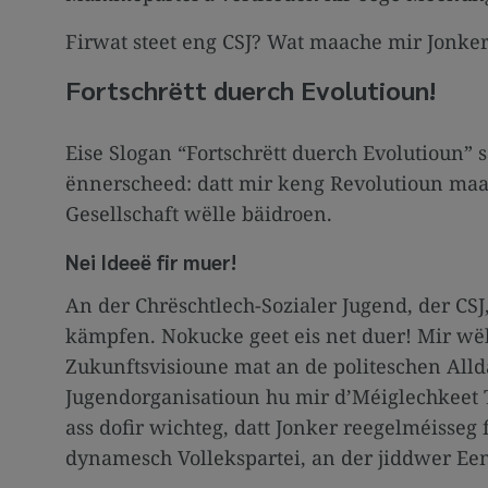
Firwat steet eng CSJ? Wat maache mir Jonke
Fortschrëtt duerch Evolutioun!
Eise Slogan “Fortschrëtt duerch Evolutioun” 
ënnerscheed: datt mir keng Revolutioun maa
Gesellschaft wëlle bäidroen.
Nei Ideeë fir muer!
An der Chrëschtlech-Sozialer Jugend, der C
kämpfen. Nokucke geet eis net duer! Mir wël
Zukunftsvisioune mat an de politeschen Allda
Jugendorganisatioun hu mir d’Méiglechkeet 
ass dofir wichteg, datt Jonker reegelméisseg 
dynamesch Vollekspartei, an der jiddwer Eenz