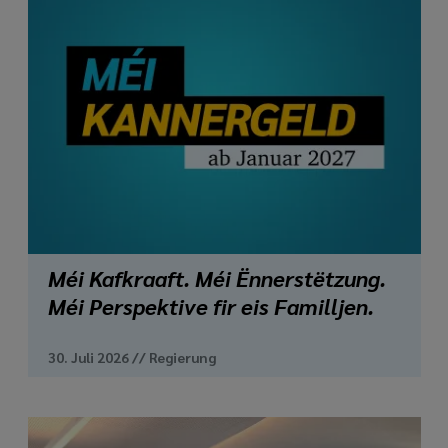
Méi Kafkraaft. Méi Ënnerstëtzung.
Méi Perspektive fir eis Familljen.
30. Juli 2026
//
Regierung