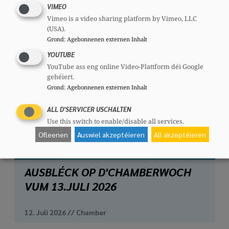
VIMEO
Vimeo is a video sharing platform by Vimeo, LLC
(USA).
Grond
:
Agebonnenen externen Inhalt
YOUTUBE
YouTube ass eng online Video-Plattform déi Google
gehéiert.
Grond
:
Agebonnenen externen Inhalt
ALL D'SERVICER USCHALTEN
Use this switch to enable/disable all services.
Ofleenen
Auswiel akzeptéieren
All akzeptéieren
AUSBLÉCK OP D'CHAMBERWOCH
VUM 13.JULI 2026
12. Juli 2026
//
Chamber