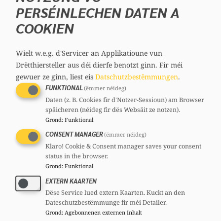
PERSÉINLECHEN DATEN A
COOKIEN
Wielt w.e.g. d'Servicer an Applikatioune vun
Drëtthiersteller aus déi dierfe benotzt ginn.
Fir méi
gewuer ze ginn, liest eis
Datschutzbestëmmungen
.
FUNKTIONAL
(ëmmer néideg)
Daten (z. B. Cookies fir d'Notzer-Sessioun) am Browser
späicheren (néideg fir dës Websäit ze notzen).
Grond
:
Funktional
CONSENT MANAGER
(ëmmer néideg)
Klaro! Cookie & Consent manager saves your consent
status in the browser.
D’Regierung huet e Booster fir de
Grond
:
Funktional
Wunnengsbau virgestallt
EXTERN KAARTEN
Dëse Service lued extern Kaarten. Kuckt an den
20. Juli 2026
//
Regierung
Dateschutzbestëmmunge fir méi Detailer.
Grond
:
Agebonnenen externen Inhalt