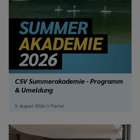
media
links
CSV Summerakademie - Programm
& Umeldung
5. August 2026
//
Partei