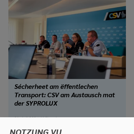
Sécherheet am ëffentlechen
Transport: CSV am Austausch mat
der SYPROLUX
21. Juli 2026
//
Chamber
NOTZUNG VU