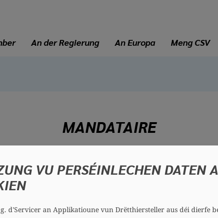
mber
An der Regierung
An Europa
Meng CSV
MANDATAIRE
Sandy SCHWARZ
ZUNG VU PERSÉINLECHEN DATEN 
39 Joer
KIEN
Bezierk: Süden
Sektioun: Kehlen
.g. d'Servicer an Applikatioune vun Drëtthiersteller aus déi dierfe b