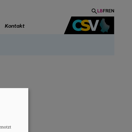
LB
FR
EN
Kontakt
A
enotzt