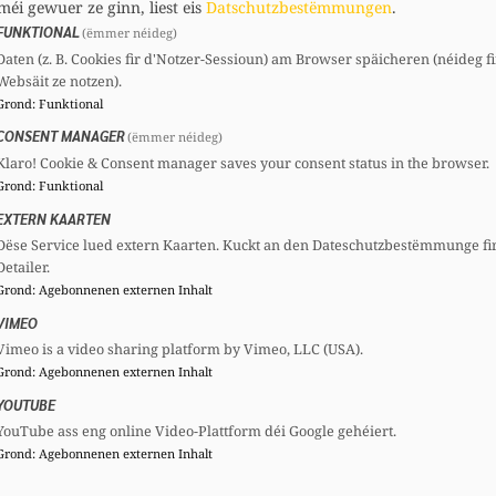
méi gewuer ze ginn, liest eis
Datschutzbestëmmungen
.
FUNKTIONAL
(ëmmer néideg)
Daten (z. B. Cookies fir d'Notzer-Sessioun) am Browser späicheren (néideg fi
Websäit ze notzen).
Comitéen
Grond
:
Funktional
CSF
Nationalcomité:
Member
CONSENT MANAGER
(ëmmer néideg)
Klaro! Cookie & Consent manager saves your consent status in the browser.
Grond
:
Funktional
EXTERN KAARTEN
Dëse Service lued extern Kaarten. Kuckt an den Dateschutzbestëmmunge fi
Detailer.
Grond
:
Agebonnenen externen Inhalt
VIMEO
Vimeo is a video sharing platform by Vimeo, LLC (USA).
Grond
:
Agebonnenen externen Inhalt
YOUTUBE
YouTube ass eng online Video-Plattform déi Google gehéiert.
Grond
:
Agebonnenen externen Inhalt