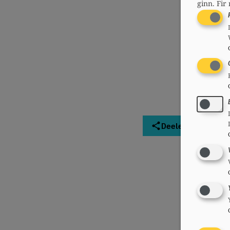
ginn.
Fir 
Deelen