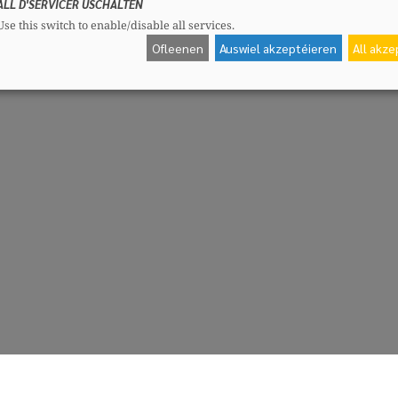
ALL D'SERVICER USCHALTEN
Use this switch to enable/disable all services.
Ofleenen
Auswiel akzeptéieren
All akz
CSV-Fraktioun
Me