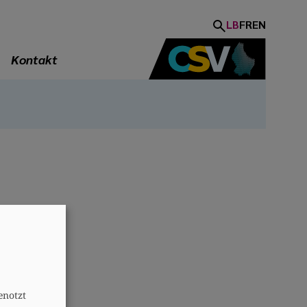
LB
FR
EN
Kontakt
A
enotzt