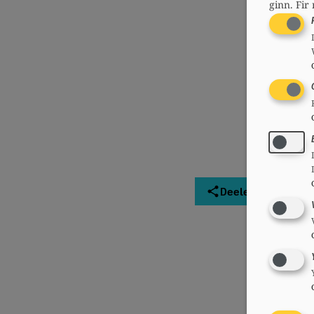
ginn.
Fir 
Deelen