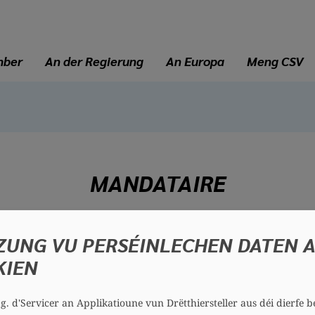
mber
An der Regierung
An Europa
Meng CSV
MANDATAIRE
Joanne BUCHETTE
ZUNG VU PERSÉINLECHEN DATEN 
46 Joer
KIEN
Bezierk: Süden
Sektioun: Käl-Téiteng
.g. d'Servicer an Applikatioune vun Drëtthiersteller aus déi dierfe b