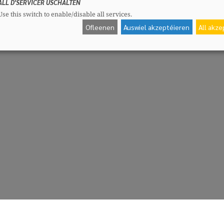
ALL D'SERVICER USCHALTEN
Use this switch to enable/disable all services.
Ofleenen
Auswiel akzeptéieren
All akz
CSV-Fraktioun
Me