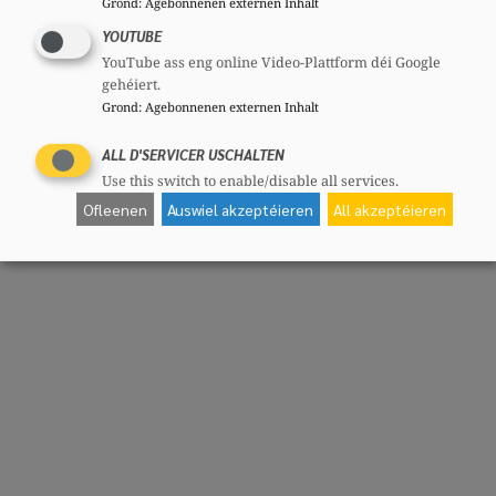
Grond
:
Agebonnenen externen Inhalt
YOUTUBE
YouTube ass eng online Video-Plattform déi Google
gehéiert.
Grond
:
Agebonnenen externen Inhalt
ALL D'SERVICER USCHALTEN
Use this switch to enable/disable all services.
Ofleenen
Auswiel akzeptéieren
All akzeptéieren