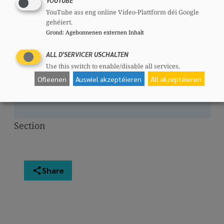
YOUTUBE
YouTube ass eng online Video-Plattform déi Google
Rumelange
gehéiert.
Grond
:
Agebonnenen externen Inhalt
Sanem
ALL D'SERVICER USCHALTEN
Use this switch to enable/disable all services.
Schifflange
Ofleenen
Auswiel akzeptéieren
All akzeptéieren
Steinfort
Section
Share