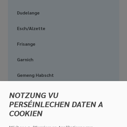
media
links
Dudelange
Esch/Alzette
Frisange
Garnich
Gemeng Habscht
Individuel
NOTZUNG VU
PERSÉINLECHEN DATEN A
Käerjeng
COOKIEN
Käl-Téiteng