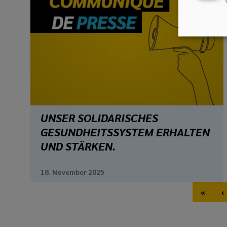
UNSER SOLIDARISCHES
GESUNDHEITSSYSTEM ERHALTEN
UND STÄRKEN.
18. November 2025
Pagination
«
‹
First 
P