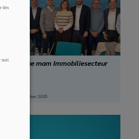
r dës
r méi
Echange mam Immobiliesecteur
20. November 2025