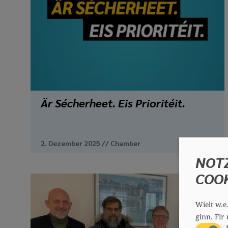
Är Sécherheet. Eis Prioritéit.
2. Dezember 2025
//
Chamber
NOT
COO
Wielt w.e
ginn.
Fir 