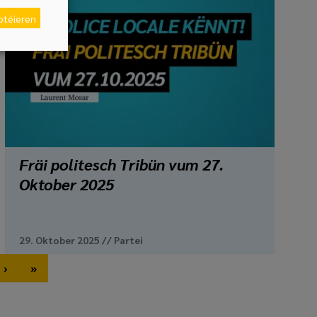
eptéieren
Fräi politesch Tribün vum 27.
Oktober 2025
29. Oktober 2025
//
Partei
›
»
Next page
Last page