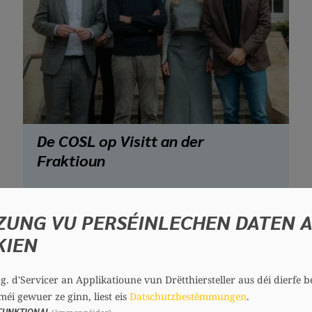
De COSL op Visitt an der
Fraktioun
26. November 2025
ZUNG VU PERSÉINLECHEN DATEN 
KIEN
.g. d'Servicer an Applikatioune vun Drëtthiersteller aus déi dierfe b
méi gewuer ze ginn, liest eis
Datschutzbestëmmungen
.
FUNKTIONAL