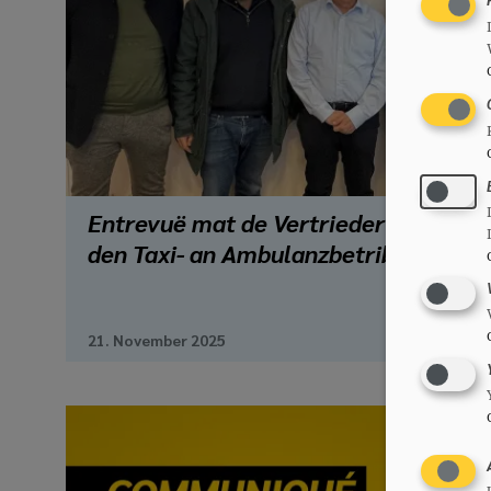
Entrevuë mat de Vertrieder vun
den Taxi- an Ambulanzbetriber
21. November 2025