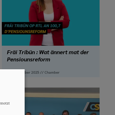
Fräi Tribün : Wat ännert mat der
Pensiounsreform
26. November 2025
//
Chamber
A
enotzt