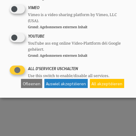
Hansen ënnerstrach.
VIMEO
Vimeo is a video sharing platform by Vimeo, LLC
(USA).
Grond
:
Agebonnenen externen Inhalt
YOUTUBE
Deelen
YouTube ass eng online Video-Plattform déi Google
gehéiert.
Grond
:
Agebonnenen externen Inhalt
ALL D'SERVICER USCHALTEN
Use this switch to enable/disable all services.
Ofleenen
Auswiel akzeptéieren
All akzeptéieren