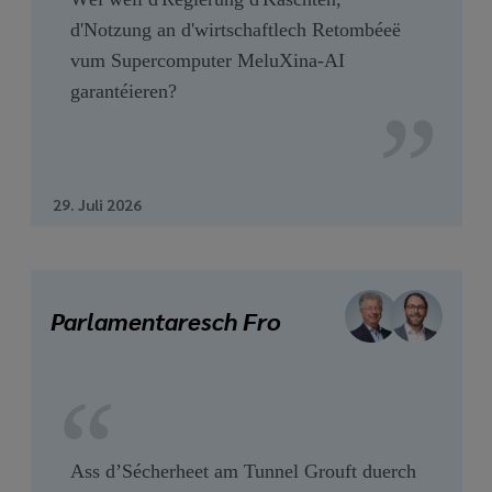
d'Notzung an d'wirtschaftlech Retombéeë
vum Supercomputer MeluXina-AI
garantéieren?
29. Juli 2026
Parlamentaresch Fro
Ass d’Sécherheet am Tunnel Grouft duerch