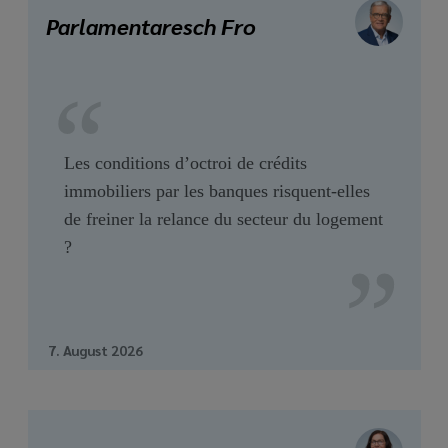
media
Parlamentaresch Fro
links
Les conditions d’octroi de crédits
immobiliers par les banques risquent-elles
de freiner la relance du secteur du logement
?
7. August 2026