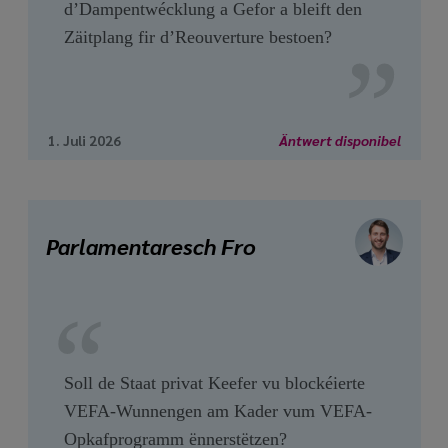
d’Dampentwécklung a Gefor a bleift den
Zäitplang fir d’Reouverture bestoen?
1. Juli 2026
Äntwert disponibel
Parlamentaresch Fro
Soll de Staat privat Keefer vu blockéierte
VEFA-Wunnengen am Kader vum VEFA-
Opkafprogramm ënnerstëtzen?