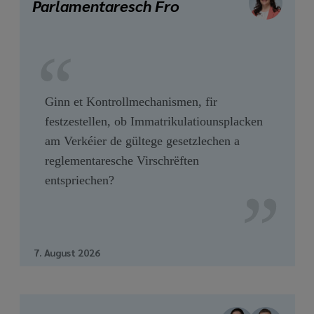
Parlamentaresch Fro
Ginn et Kontrollmechanismen, fir
festzestellen, ob Immatrikulatiounsplacken
am Verkéier de gültege gesetzlechen a
reglementaresche Virschrëften
entspriechen?
7. August 2026