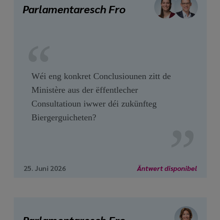
Parlamentaresch Fro
Wéi eng konkret Conclusiounen zitt de
Ministère aus der ëffentlecher
Consultatioun iwwer déi zukünfteg
Biergerguicheten?
25. Juni 2026
Äntwert disponibel
Parlamentaresch Fro