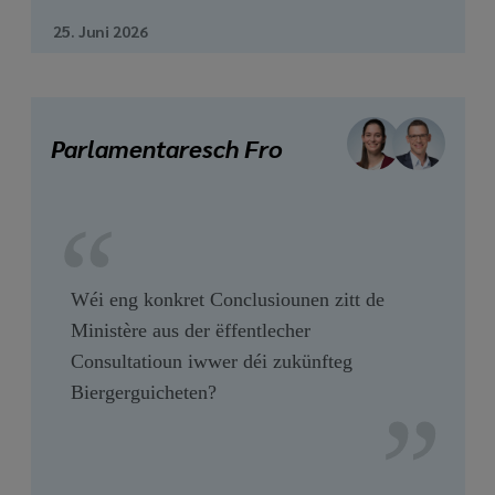
25. Juni 2026
Parlamentaresch Fro
Wéi eng konkret Conclusiounen zitt de
Ministère aus der ëffentlecher
Consultatioun iwwer déi zukünfteg
Biergerguicheten?