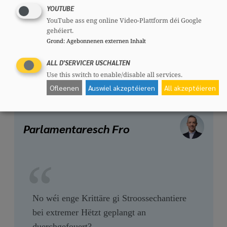
d'Geneemegegung vu PAP-NQen a
YOUTUBE
YouTube ass eng online Video-Plattform déi Google
Bauprojeten déngen?
gehéiert.
Grond
:
Agebonnenen externen Inhalt
ALL D'SERVICER USCHALTEN
29. Juni 2026
Use this switch to enable/disable all services.
Ofleenen
Auswiel akzeptéieren
All akzeptéieren
Parlamentaresch Fro
No wéi enge Krittäre gi Stroossechantiere
bei extremer Hëtzt geplangt an
duerchgefouert?