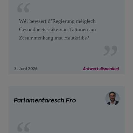
Wéi bewäert d’Regierung méiglech
Gesondheetsrisike vun Tattooen am
Zesummenhang mat Hautkriibs?
3. Juni 2026
Äntwert disponibel
Parlamentaresch Fro