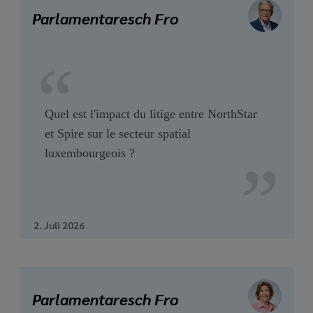
media
Parlamentaresch Fro
links
Quel est l'impact du litige entre NorthStar
et Spire sur le secteur spatial
luxembourgeois ?
2. Juli 2026
Parlamentaresch Fro