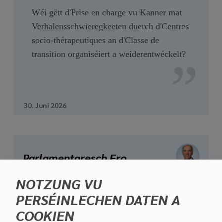
Wéi gëtt d'Prise en charge vu Kanner mat
Verhalensschwieregkeeten duerch d'Centres
socio-thérapeutiques an d'Classe de
transition organiséiert a weiderentwéckelt?
30. Juni 2026
Parlamentaresch Fro
NOTZUNG VU
PERSÉINLECHEN DATEN A
COOKIEN