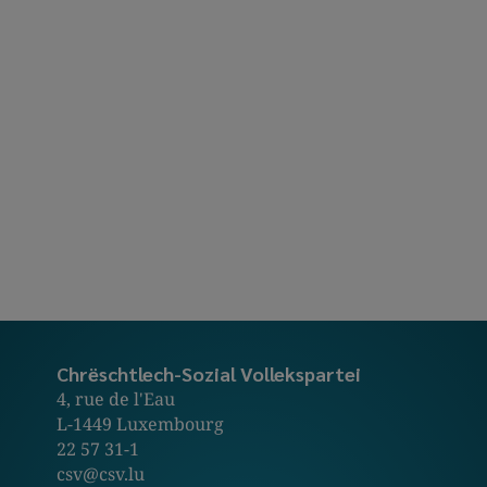
Chrëschtlech-Sozial Vollekspartei
4, rue de l'Eau
L-1449 Luxembourg
22 57 31-1
csv@csv.lu