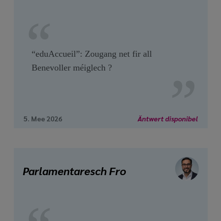
“eduAccueil”: Zougang net fir all
Benevoller méiglech ?
5. Mee 2026
Äntwert disponibel
Parlamentaresch Fro