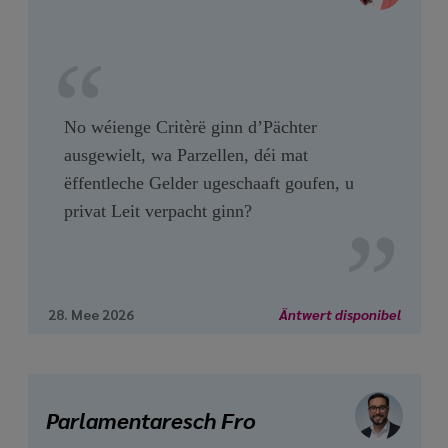
No wéienge Critèrë ginn d’Pächter
ausgewielt, wa Parzellen, déi mat
ëffentleche Gelder ugeschaaft goufen, u
privat Leit verpacht ginn?
28. Mee 2026
Äntwert disponibel
Parlamentaresch Fro