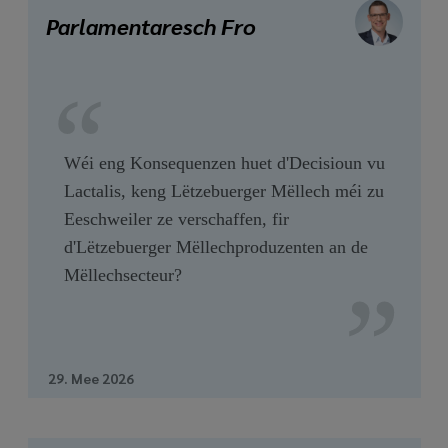
media
Parlamentaresch Fro
links
Wéi eng Konsequenzen huet d'Decisioun vu
Lactalis, keng Lëtzebuerger Mëllech méi zu
Eeschweiler ze verschaffen, fir
d'Lëtzebuerger Mëllechproduzenten an de
Mëllechsecteur?
29. Mee 2026