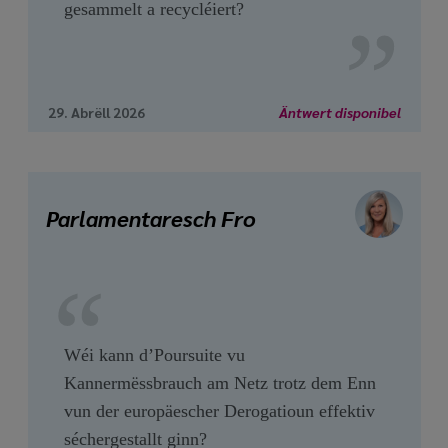
gesammelt a recycléiert?
29. Abrëll 2026
Äntwert disponibel
Parlamentaresch Fro
Wéi kann d’Poursuite vu
Kannermëssbrauch am Netz trotz dem Enn
vun der europäescher Derogatioun effektiv
séchergestallt ginn?