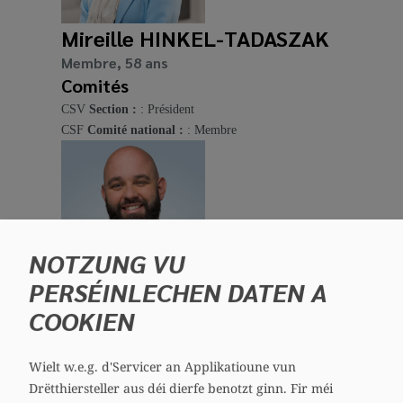
Mireille HINKEL-TADASZAK
Membre, 58 ans
Comités
CSV
Section :
: Président
CSF
Comité national :
: Membre
NOTZUNG VU
PERSÉINLECHEN DATEN A
Sascha HIPP
COOKIEN
Membre, 44 ans
Comités
Wielt w.e.g. d'Servicer an Applikatioune vun
CSV
Section :
: Vice-président
Drëtthiersteller aus déi dierfe benotzt ginn.
Fir méi