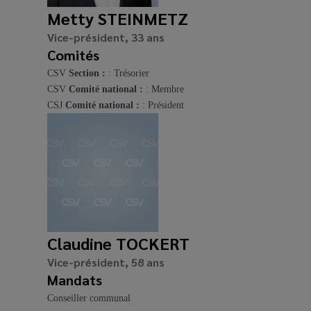
Metty STEINMETZ
Vice-président, 33 ans
Comités
CSV
Section :
: Trésorier
CSV
Comité national :
: Membre
CSJ
Comité national :
: Président
Claudine TOCKERT
Vice-président, 58 ans
Mandats
Conseiller communal