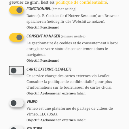
gewuer ze ginn, liest eis
politique de confidentialité
.
FONCTIONNEL
(ëmmer néideg)
Daten (z. B. Cookies fir d'Notzer-Sessioun) am Browser
späicheren (néideg fir dës Websäit ze notzen).
Objectif
:
Fonctionnel
CONSENT MANAGER
(ëmmer néideg)
Le gestionnaire de cookies et de consentement Klaro!
Eric KIEFFER
enregistre votre statut de consentement dans le
navigateur.
Membre, 21 ans
Objectif
:
Fonctionnel
Comités
CARTE EXTERNE (LEAFLET)
CSV
Section :
: Membre
Ce service charge des cartes externes via Leaflet.
CSJ
Comité national :
: Vice-président
Consultez la politique de confidentialité pour plus
d'informations sur le fournisseur de cartes choisi.
Objectif
:
Agebonnenen externen Inhalt
VIMEO
Vimeo est une plateforme de partage de vidéos de
Vimeo, LLC (USA).
Objectif
:
Agebonnenen externen Inhalt
YOUTUBE