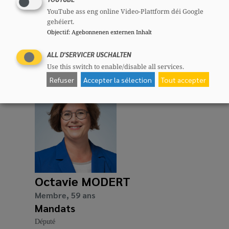
Romain KILL
YouTube ass eng online Video-Plattform déi Google
gehéiert.
Membre, 63 ans
Objectif
:
Agebonnenen externen Inhalt
Mandats
Bourgmestre
ALL D'SERVICER USCHALTEN
Comités
Use this switch to enable/disable all services.
Refuser
Accepter la sélection
Tout accepter
CSV
Section :
: Membre
Octavie MODERT
Membre, 59 ans
Mandats
Député