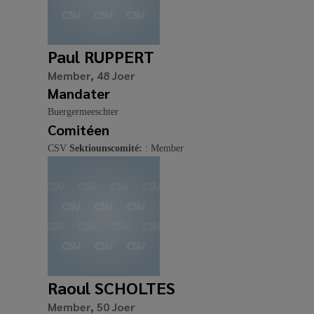
Paul RUPPERT
Member, 48 Joer
Mandater
Buergermeeschter
Comitéen
CSV
Sektiounscomité:
: Member
Raoul SCHOLTES
Member, 50 Joer