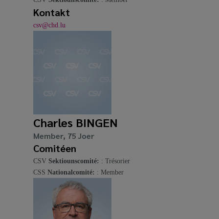
Kontakt
csv@chd.lu
Charles BINGEN
Member, 75 Joer
Comitéen
CSV
Sektiounscomité:
: Trésorier
CSS
Nationalcomité:
: Member