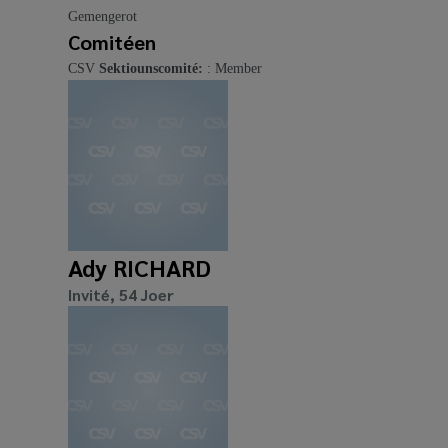
Gemengerot
Comitéen
CSV
Sektiounscomité:
: Member
Ady RICHARD
Invité, 54 Joer