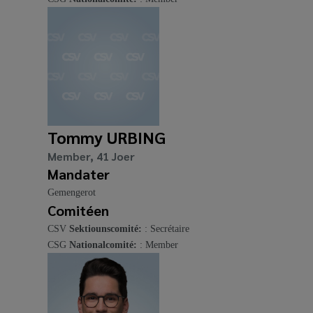
Tommy URBING
Member, 41 Joer
Mandater
Gemengerot
Comitéen
CSV
Sektiounscomité:
: Secrétaire
CSG
Nationalcomité:
: Member