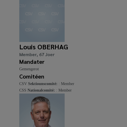
Louis OBERHAG
Member, 67 Joer
Mandater
Gemengerot
Comitéen
CSV
Sektiounscomité:
: Member
CSS
Nationalcomité:
: Member