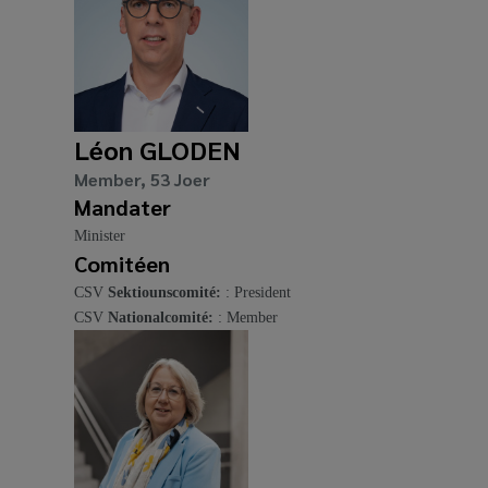
Léon GLODEN
Member, 53 Joer
Mandater
Minister
Comitéen
CSV
Sektiounscomité:
: President
CSV
Nationalcomité:
: Member