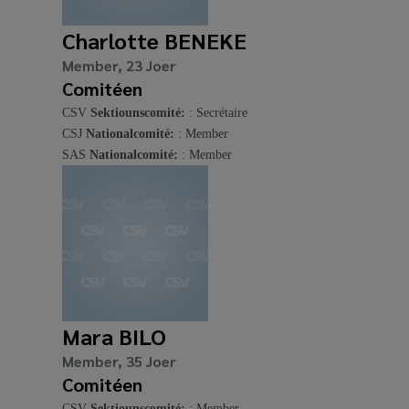
Charlotte BENEKE
Member, 23 Joer
Comitéen
CSV
Sektiounscomité:
: Secrétaire
CSJ
Nationalcomité:
: Member
SAS
Nationalcomité:
: Member
Mara BILO
Member, 35 Joer
Comitéen
CSV
Sektiounscomité:
: Member