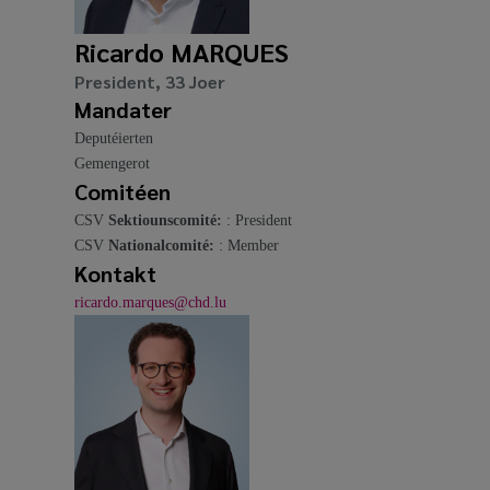
media
links
Ricardo MARQUES
President, 33 Joer
Mandater
Deputéierten
Gemengerot
Comitéen
CSV
Sektiounscomité:
: President
CSV
Nationalcomité:
: Member
Kontakt
ricardo.marques@chd.lu