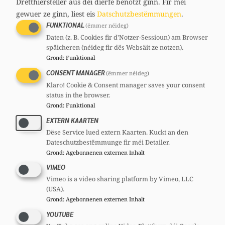
Drëtthiersteller aus déi dierfe benotzt ginn.
Fir méi
gewuer ze ginn, liest eis
Datschutzbestëmmungen
.
FUNKTIONAL
(ëmmer néideg)
Daten (z. B. Cookies fir d'Notzer-Sessioun) am Browser
späicheren (néideg fir dës Websäit ze notzen).
Grond
:
Funktional
CONSENT MANAGER
(ëmmer néideg)
Eric KIEFFER
Klaro! Cookie & Consent manager saves your consent
status in the browser.
Member, 21 Joer
Grond
:
Funktional
Comitéen
EXTERN KAARTEN
CSV
Sektiounscomité:
: Member
Dëse Service lued extern Kaarten. Kuckt an den
CSJ
Nationalcomité:
: Vize-President
Dateschutzbestëmmunge fir méi Detailer.
Grond
:
Agebonnenen externen Inhalt
VIMEO
Vimeo is a video sharing platform by Vimeo, LLC
(USA).
Grond
:
Agebonnenen externen Inhalt
YOUTUBE