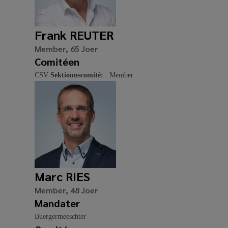
Frank REUTER
Member, 65 Joer
Comitéen
CSV
Sektiounscomité:
: Member
Marc RIES
Member, 48 Joer
Mandater
Buergermeeschter