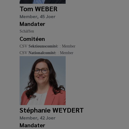
Tom WEBER
Member, 45 Joer
Mandater
Schäffen
Comitéen
CSV
Sektiounscomité:
: Member
CSV
Nationalcomité:
: Member
Stéphanie WEYDERT
Member, 42 Joer
Mandater