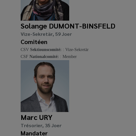
Solange DUMONT-BINSFELD
Vize-Sekretär, 59 Joer
Comitéen
CSV
Sektiounscomité:
: Vize-Sekretär
CSF
Nationalcomité:
: Member
Marc URY
Trésorier, 35 Joer
Mandater