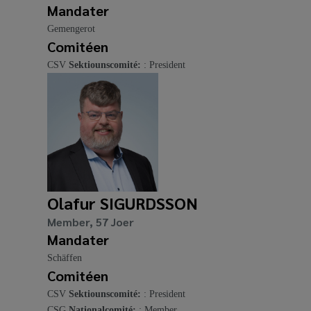
Mandater
Gemengerot
Comitéen
CSV
Sektiounscomité:
: President
Olafur SIGURDSSON
Member, 57 Joer
Mandater
Schäffen
Comitéen
CSV
Sektiounscomité:
: President
CSG
Nationalcomité:
: Member