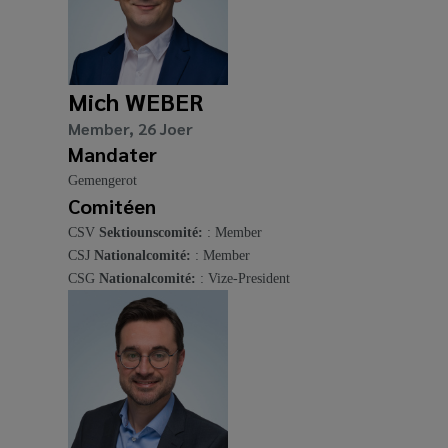
Mich WEBER
Member, 26 Joer
Mandater
Gemengerot
Comitéen
CSV
Sektiounscomité:
: Member
CSJ
Nationalcomité:
: Member
CSG
Nationalcomité:
: Vize-President