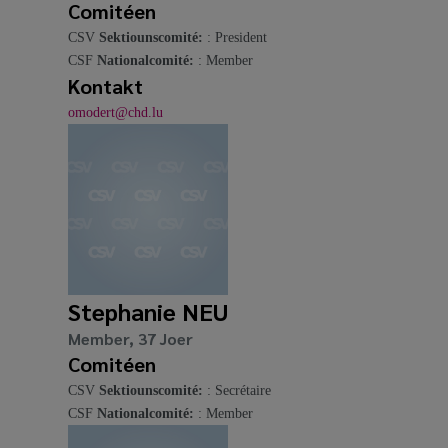
Comitéen
CSV
Sektiounscomité:
: President
CSF
Nationalcomité:
: Member
Kontakt
omodert@chd.lu
Stephanie NEU
Member, 37 Joer
Comitéen
CSV
Sektiounscomité:
: Secrétaire
CSF
Nationalcomité:
: Member