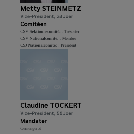
Metty STEINMETZ
Vize-President, 33 Joer
Comitéen
CSV
Sektiounscomité:
: Trésorier
CSV
Nationalcomité:
: Member
CSJ
Nationalcomité:
: President
Claudine TOCKERT
Vize-President, 58 Joer
Mandater
Gemengerot