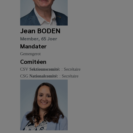
Jean BODEN
Member, 65 Joer
Mandater
Gemengerot
Comitéen
CSV
Sektiounscomité:
: Secrétaire
CSG
Nationalcomité:
: Secrétaire