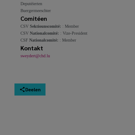
Deputéierten
Buergermeeschter
Comitéen
CSV
Sektiounscomité:
: Member
CSV
Nationalcomité:
: Vize-President
CSF
Nationalcomité:
: Member
Kontakt
sweydert@chd.lu
Deelen