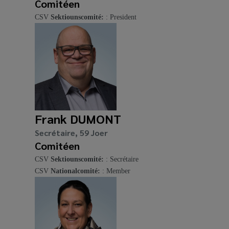
Comitéen
CSV
Sektiounscomité:
: President
Frank DUMONT
Secrétaire, 59 Joer
Comitéen
CSV
Sektiounscomité:
: Secrétaire
CSV
Nationalcomité:
: Member