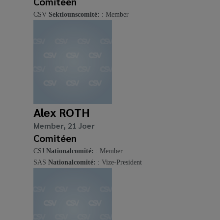
Comitéen
CSV
Sektiounscomité:
: Member
Alex ROTH
Member, 21 Joer
Comitéen
CSJ
Nationalcomité:
: Member
SAS
Nationalcomité:
: Vize-President