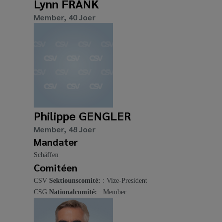
Lynn FRANK
Member, 40 Joer
Philippe GENGLER
Member, 48 Joer
Mandater
Schäffen
Comitéen
CSV
Sektiounscomité:
: Vize-President
CSG
Nationalcomité:
: Member