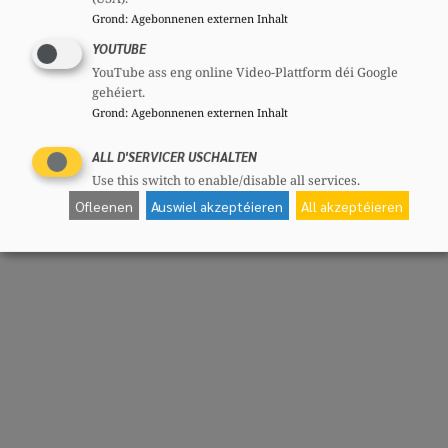
Grond
:
Agebonnenen externen Inhalt
YOUTUBE
YouTube ass eng online Video-Plattform déi Google
gehéiert.
Grond
:
Agebonnenen externen Inhalt
ALL D'SERVICER USCHALTEN
Use this switch to enable/disable all services.
Ofleenen
Auswiel akzeptéieren
All akzeptéieren