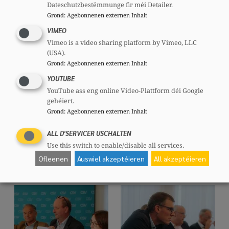
Dateschutzbestëmmunge fir méi Detailer.
Grond
:
Agebonnenen externen Inhalt
VIMEO
Vimeo is a video sharing platform by Vimeo, LLC
(USA).
Grond
:
Agebonnenen externen Inhalt
YOUTUBE
YouTube ass eng online Video-Plattform déi Google
gehéiert.
Grond
:
Agebonnenen externen Inhalt
ALL D'SERVICER USCHALTEN
Use this switch to enable/disable all services.
Ofleenen
Auswiel akzeptéieren
All akzeptéieren