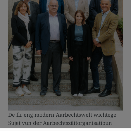
media
links
De fir eng modern Aarbechtswelt wichtege
Sujet vun der Aarbechtszäitorganisatioun
stoung am Mëttelpunkt vun der Entrevue, déi