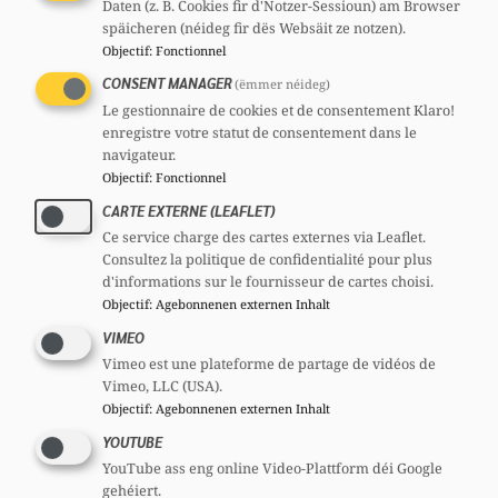
Daten (z. B. Cookies fir d'Notzer-Sessioun) am Browser
Iwwer d'Perspektiven a Defie vun dësem
späicheren (néideg fir dës Websäit ze notzen).
Objectif
:
Fonctionnel
Finanzberäich hunn sech déi Deputéiert
CONSENT MANAGER
(ëmmer néideg)
Diane Adehm, Stéphanie Weydert an Octavie
Le gestionnaire de cookies et de consentement Klaro!
Modert mat der Associatioun vun den
enregistre votre statut de consentement dans le
Assurancëgesellschaften ACA ausgetosch.
navigateur.
Objectif
:
Fonctionnel
CARTE EXTERNE (LEAFLET)
Ce service charge des cartes externes via Leaflet.
Consultez la politique de confidentialité pour plus
d'informations sur le fournisseur de cartes choisi.
Objectif
:
Agebonnenen externen Inhalt
VIMEO
Vimeo est une plateforme de partage de vidéos de
Vimeo, LLC (USA).
Objectif
:
Agebonnenen externen Inhalt
YOUTUBE
YouTube ass eng online Video-Plattform déi Google
gehéiert.