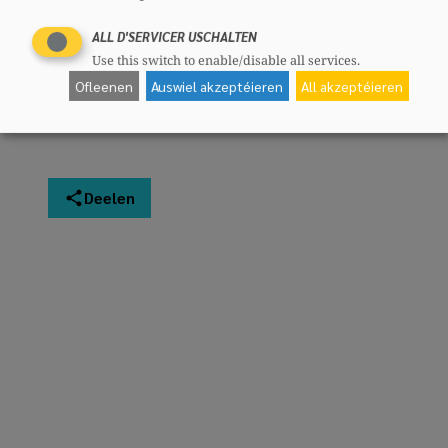
ALL D'SERVICER USCHALTEN
Use this switch to enable/disable all services.
Ofleenen
Auswiel akzeptéieren
All akzeptéieren
Deelen