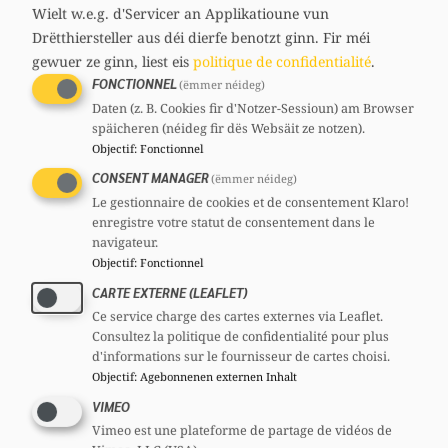
media
Wielt w.e.g. d'Servicer an Applikatioune vun
36 ans
links
Drëtthiersteller aus déi dierfe benotzt ginn.
Fir méi
Circonscription : Centre
gewuer ze ginn, liest eis
politique de confidentialité
.
Section : Stad Lëtzebuerg
Comités
FONCTIONNEL
(ëmmer néideg)
Daten (z. B. Cookies fir d'Notzer-Sessioun) am Browser
CSI
Comité national :
Membre
späicheren (néideg fir dës Websäit ze notzen).
Objectif
:
Fonctionnel
CONSENT MANAGER
(ëmmer néideg)
Le gestionnaire de cookies et de consentement Klaro!
enregistre votre statut de consentement dans le
navigateur.
Partager
Objectif
:
Fonctionnel
CARTE EXTERNE (LEAFLET)
Ce service charge des cartes externes via Leaflet.
Consultez la politique de confidentialité pour plus
d'informations sur le fournisseur de cartes choisi.
Objectif
:
Agebonnenen externen Inhalt
VIMEO
Vimeo est une plateforme de partage de vidéos de