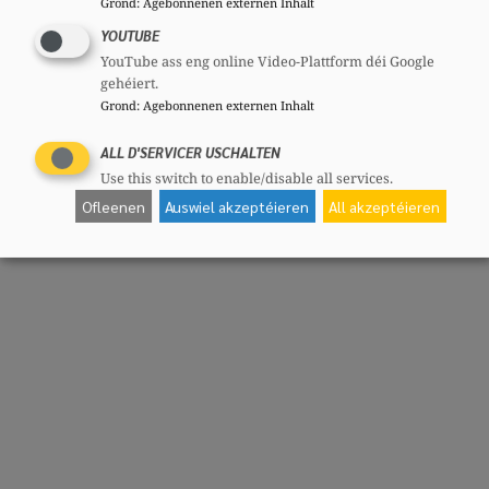
Grond
:
Agebonnenen externen Inhalt
YOUTUBE
YouTube ass eng online Video-Plattform déi Google
gehéiert.
Grond
:
Agebonnenen externen Inhalt
ALL D'SERVICER USCHALTEN
Use this switch to enable/disable all services.
Ofleenen
Auswiel akzeptéieren
All akzeptéieren