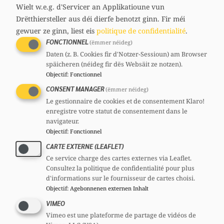
media
Wielt w.e.g. d'Servicer an Applikatioune vun
63 ans
links
Drëtthiersteller aus déi dierfe benotzt ginn.
Fir méi
Circonscription : Sud
gewuer ze ginn, liest eis
politique de confidentialité
.
Section : Käerjeng
Contact
FONCTIONNEL
(ëmmer néideg)
Daten (z. B. Cookies fir d'Notzer-Sessioun) am Browser
miwolter@chd.lu
späicheren (néideg fir dës Websäit ze notzen).
Comités
Objectif
:
Fonctionnel
CSV
Section :
Membre
CONSENT MANAGER
(ëmmer néideg)
Mandats
Le gestionnaire de cookies et de consentement Klaro!
enregistre votre statut de consentement dans le
Député
navigateur.
Objectif
:
Fonctionnel
Voir le profil complet
CARTE EXTERNE (LEAFLET)
Ce service charge des cartes externes via Leaflet.
Consultez la politique de confidentialité pour plus
d'informations sur le fournisseur de cartes choisi.
Objectif
:
Agebonnenen externen Inhalt
Partager
VIMEO
Vimeo est une plateforme de partage de vidéos de