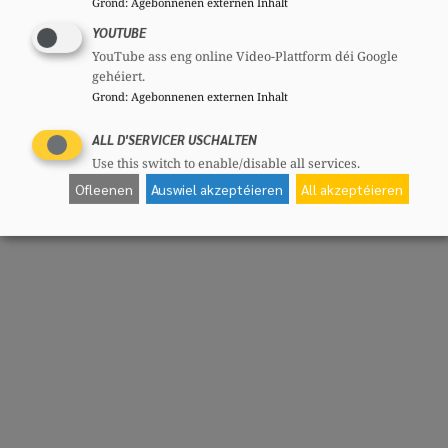
Grond
:
Agebonnenen externen Inhalt
YOUTUBE
YouTube ass eng online Video-Plattform déi Google
gehéiert.
Grond
:
Agebonnenen externen Inhalt
ALL D'SERVICER USCHALTEN
Use this switch to enable/disable all services.
Ofleenen
Auswiel akzeptéieren
All akzeptéieren