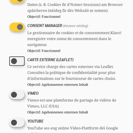
concernés par cet encours, en distinguant les
Daten (z. B. Cookies fir d'Notzer-Sessioun) am Browser
étudiants résidents des étudiants non-
späicheren (néideg fir dës Websäit ze notzen).
Objectif
:
Fonctionnel
résidents ?
CONSENT MANAGER
(ëmmer néideg)
2. Quel est le montant moyen et médian de
Le gestionnaire de cookies et de consentement Klaro!
l’endettement individuel des bénéficiaires au
enregistre votre statut de consentement dans le
navigateur.
titre des prêts étudiants ? Quelle a été
Objectif
:
Fonctionnel
l’évolution de ces montants au cours des dix
CARTE EXTERNE (LEAFLET)
dernières années disponibles, en distinguant
Ce service charge des cartes externes via Leaflet.
les étudiants résidents des étudiants non-
Consultez la politique de confidentialité pour plus
d'informations sur le fournisseur de cartes choisi.
résidents ?
Objectif
:
Agebonnenen externen Inhalt
3. Quelle a été la durée moyenne et médiane
VIMEO
Vimeo est une plateforme de partage de vidéos de
de remboursement des prêts étudiants
Vimeo, LLC (USA).
arrivés à échéance ou entièrement
Objectif
:
Agebonnenen externen Inhalt
remboursés au cours des dix dernières
YOUTUBE
années disponibles ?
YouTube ass eng online Video-Plattform déi Google