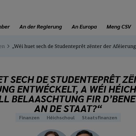
mber
An der Regierung
An Europa
Meng CSV
en
ET SECH DE STUDENTEPRÊT ZË
NG ENTWÉCKELT, A WÉI HÉICH
LL BELAASCHTUNG FIR D’BENE
AN DE STAAT?“
Finanzen
Héichschoul
Staatsfinanzen