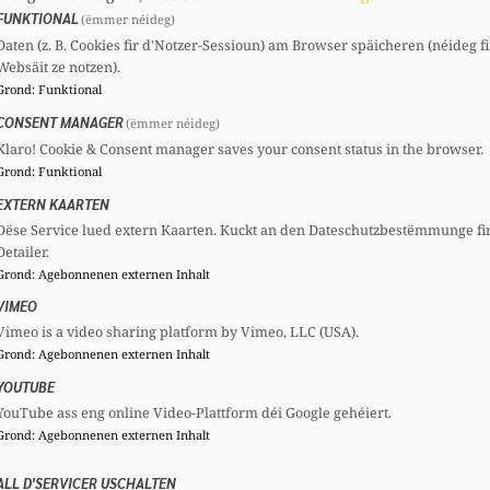
nsi que des conséquences financières qu’il peut entra
FUNKTIONAL
(ëmmer néideg)
Daten (z. B. Cookies fir d'Notzer-Sessioun) am Browser späicheren (néideg fi
Websäit ze notzen).
les questions suivantes à Madame la Ministre de la 
Grond
:
Funktional
 :
CONSENT MANAGER
(ëmmer néideg)
Klaro! Cookie & Consent manager saves your consent status in the browser.
 prêts étudiants actuellement contractés auprès des in
Grond
:
Funktional
ou anciens étudiants sont concernés par cet encours
EXTERN KAARTEN
Dëse Service lued extern Kaarten. Kuckt an den Dateschutzbestëmmunge fi
Detailer.
Grond
:
Agebonnenen externen Inhalt
ndettement individuel des bénéficiaires au titre des 
es disponibles, en distinguant les étudiants résiden
VIMEO
Vimeo is a video sharing platform by Vimeo, LLC (USA).
 de remboursement des prêts étudiants arrivés à é
Grond
:
Agebonnenen externen Inhalt
YOUTUBE
YouTube ass eng online Video-Plattform déi Google gehéiert.
-t-elle dû être activée, au cours des dix dernières an
Grond
:
Agebonnenen externen Inhalt
 été les montants totaux, moyens et médians pris en
ALL D'SERVICER USCHALTEN