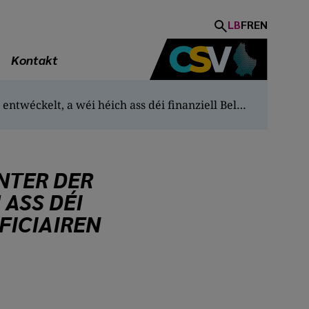
LB
FR
EN
Kontakt
„Wéi huet sech de Studenteprêt zënter der Aféierung entwéckelt, a wéi héich ass déi finanziell Belaaschtung fir d’Beneficiairen an de Staat?“
NTER DER
 ASS DÉI
FICIAIREN