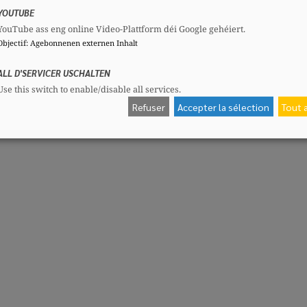
 l’expression de ma très haute considération.
YOUTUBE
YouTube ass eng online Video-Plattform déi Google gehéiert.
Objectif
:
Agebonnenen externen Inhalt
ALL D'SERVICER USCHALTEN
Use this switch to enable/disable all services.
Refuser
Accepter la sélection
Tout 