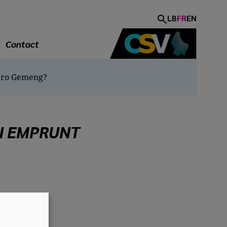
LB
FR
EN
Contact
 pro Gemeng?
N EMPRUNT
A