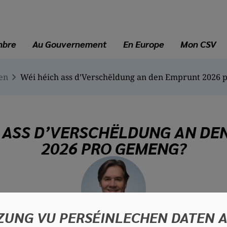
mbre
Au Gouvernement
En Europe
Mon CSV
en
Wéi héich ass d’Verschëldung an den Emprunt 2026
H ASS D’VERSCHËLDUNG AN DE
2026 PRO GEMENG?
ZUNG VU PERSÉINLECHEN DATEN 