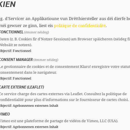
KIEN
.g. d'Servicer an Applikatioune vun Drëtthiersteller aus déi dierfe b
méi gewuer ze ginn, liest eis
politique de confidentialité
.
FONCTIONNEL
(ëmmer néideg)
Daten (z. B. Cookies fir d'Notzer-Sessioun) am Browser späicheren (néideg fi
rmer que, conformément à l’article 80 du Règlement d
Websäit ze notzen).
Objectif
:
Fonctionnel
le Ministre des Affaires intérieures au sujet des 
CONSENT MANAGER
(ëmmer néideg)
issements, beaucoup de communes recourent à des em
Le gestionnaire de cookies et de consentement Klaro! enregistre votre statu
consentement dans le navigateur.
Objectif
:
Fonctionnel
ons suivantes à Monsieur le Ministre des Affaires inté
CARTE EXTERNE (LEAFLET)
Ce service charge des cartes externes via Leaflet. Consultez la politique de
 par Commune au 1er février 2026?
confidentialité pour plus d'informations sur le fournisseur de cartes choisi.
Objectif
:
Agebonnenen externen Inhalt
 Budget 2026, par Commune pour pouvoir équilibrer l
VIMEO
Vimeo est une plateforme de partage de vidéos de Vimeo, LLC (USA).
Objectif
:
Agebonnenen externen Inhalt