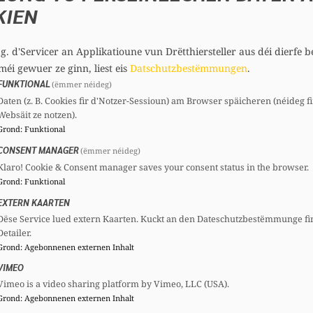
KIEN
.g. d'Servicer an Applikatioune vun Drëtthiersteller aus déi dierfe b
méi gewuer ze ginn, liest eis
Datschutzbestëmmungen
.
FUNKTIONAL
(ëmmer néideg)
Daten (z. B. Cookies fir d'Notzer-Sessioun) am Browser späicheren (néideg fi
rmer que, conformément à l’article 80 du Règlement d
Websäit ze notzen).
le Ministre des Affaires intérieures au sujet des 
Grond
:
Funktional
issements, beaucoup de communes recourent à des em
CONSENT MANAGER
(ëmmer néideg)
Klaro! Cookie & Consent manager saves your consent status in the browser.
Grond
:
Funktional
ons suivantes à Monsieur le Ministre des Affaires inté
EXTERN KAARTEN
Dëse Service lued extern Kaarten. Kuckt an den Dateschutzbestëmmunge fi
Detailer.
 par Commune au 1er février 2026?
Grond
:
Agebonnenen externen Inhalt
VIMEO
 Budget 2026, par Commune pour pouvoir équilibrer l
Vimeo is a video sharing platform by Vimeo, LLC (USA).
Grond
:
Agebonnenen externen Inhalt