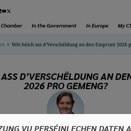
l
a
e Chamber
In the Government
In Europe
My C
en
Wéi héich ass d’Verschëldung an den Emprunt 2026
H ASS D’VERSCHËLDUNG AN DE
2026 PRO GEMENG?
ZUNG VU PERSÉINLECHEN DATEN 