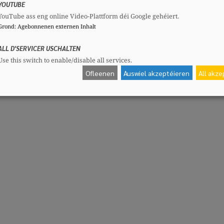
YOUTUBE
 l’expression de ma très haute considération.
YouTube ass eng online Video-Plattform déi Google gehéiert.
Grond
:
Agebonnenen externen Inhalt
ALL D'SERVICER USCHALTEN
Use this switch to enable/disable all services.
Ofleenen
Auswiel akzeptéieren
All akz