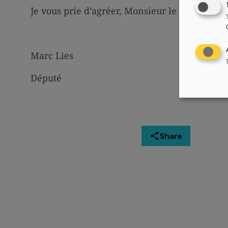
Je vous prie d’agréer, Monsieur le Président,
Marc Lies
Député
Share