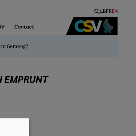
LB
FR
EN
SV
Contact
 pro Gemeng?
N EMPRUNT
A