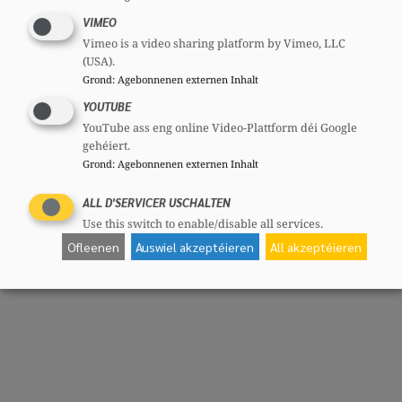
Hansen ënnerstrach.
VIMEO
Vimeo is a video sharing platform by Vimeo, LLC
(USA).
Grond
:
Agebonnenen externen Inhalt
YOUTUBE
Share
YouTube ass eng online Video-Plattform déi Google
gehéiert.
Grond
:
Agebonnenen externen Inhalt
ALL D'SERVICER USCHALTEN
Use this switch to enable/disable all services.
Ofleenen
Auswiel akzeptéieren
All akzeptéieren