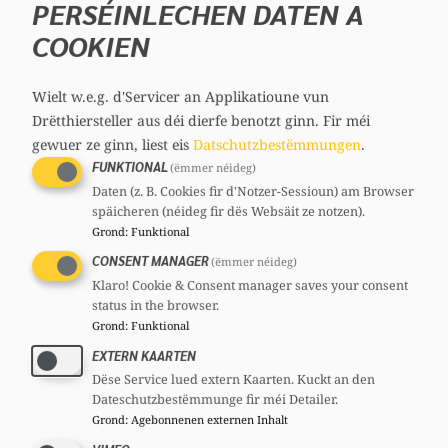
PERSÉINLECHEN DATEN A
Volksparteien sind wichtig für die
COOKIEN
Demokratie
Wielt w.e.g. d'Servicer an Applikatioune vun
Luxemburgs Politikwelt ist bislang noch
Drëtthiersteller aus déi dierfe benotzt ginn.
Fir méi
gewuer ze ginn, liest eis
Datschutzbestëmmungen
.
verschont geblieben von Entwicklungen, wie
FUNKTIONAL
(ëmmer néideg)
man sie in den Nachbarländern beobachten
Daten (z. B. Cookies fir d'Notzer-Sessioun) am Browser
kann: Die Parteien der politischen Mitte
späicheren (néideg fir dës Websäit ze notzen).
werden geschwächt, Volksparteien lösen sich
Grond
:
Funktional
auf, die extremen Ränder gewinnen an
CONSENT MANAGER
(ëmmer néideg)
Klaro! Cookie & Consent manager saves your consent
Einfluss – die Gesellschaft spaltet sich. Mit
status in the browser.
dem Resultat, dass es immer schwieriger
Grond
:
Funktional
wird, stabile Regierungsmehrheiten zu
EXTERN KAARTEN
bilden, die sich auf mehr als den geringsten
Dëse Service lued extern Kaarten. Kuckt an den
Nenner einigen können. In Deutschland ist
Dateschutzbestëmmunge fir méi Detailer.
Grond
:
Agebonnenen externen Inhalt
die Dreierkoalition, die sogenannte Ampel-