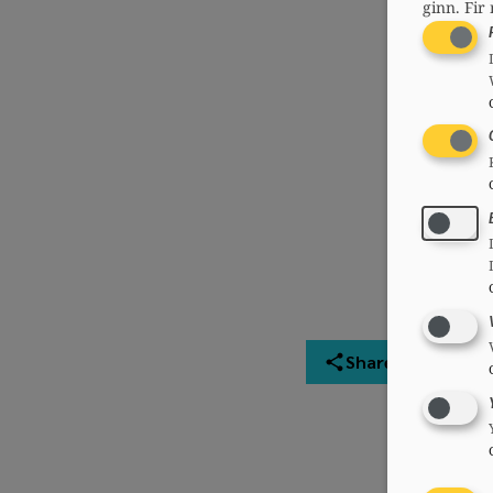
ginn.
Fir 
Share