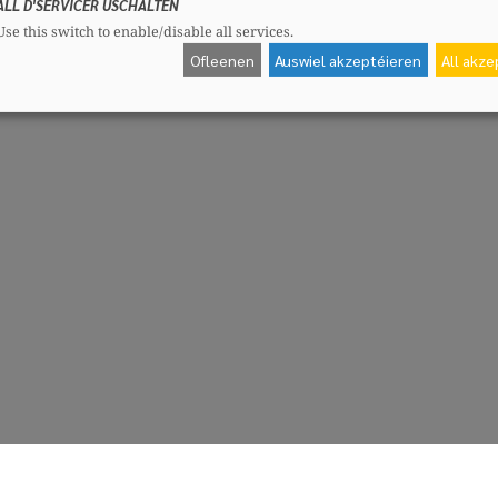
ALL D'SERVICER USCHALTEN
Use this switch to enable/disable all services.
Ofleenen
Auswiel akzeptéieren
All akz
CSV-Fraktioun
Me