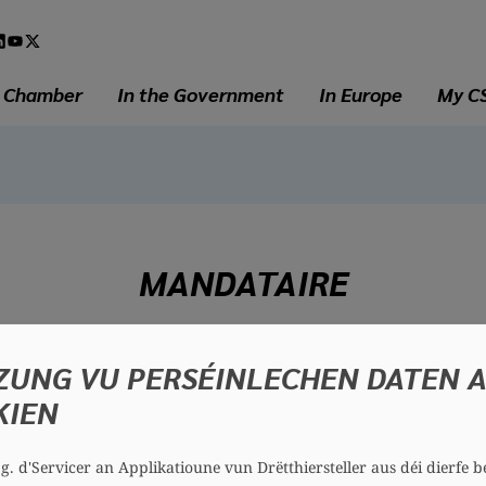
l
a
e Chamber
In the Government
In Europe
My C
MANDATAIRE
Thierry SCHUMAN
ZUNG VU PERSÉINLECHEN DATEN 
66 years
KIEN
District: South
Section: Kopstal-Bridel
.g. d'Servicer an Applikatioune vun Drëtthiersteller aus déi dierfe b