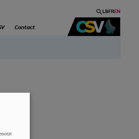
LB
FR
EN
SV
Contact
A
enotzt