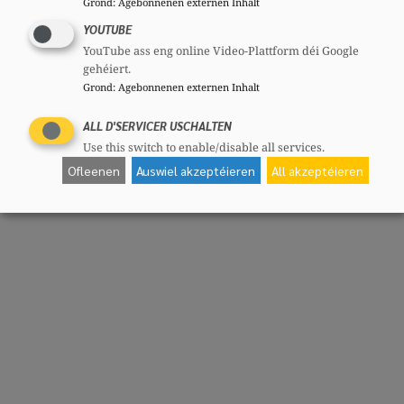
Grond
:
Agebonnenen externen Inhalt
YOUTUBE
YouTube ass eng online Video-Plattform déi Google
gehéiert.
Grond
:
Agebonnenen externen Inhalt
ALL D'SERVICER USCHALTEN
Use this switch to enable/disable all services.
Ofleenen
Auswiel akzeptéieren
All akzeptéieren