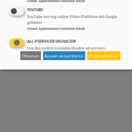
Grond
:
Agebonnenen externen Inhalt
YOUTUBE
YouTube ass eng online Video-Plattform déi Google
gehéiert.
Grond
:
Agebonnenen externen Inhalt
ALL D'SERVICER USCHALTEN
Use this switch to enable/disable all services.
Ofleenen
Auswiel akzeptéieren
All akzeptéieren