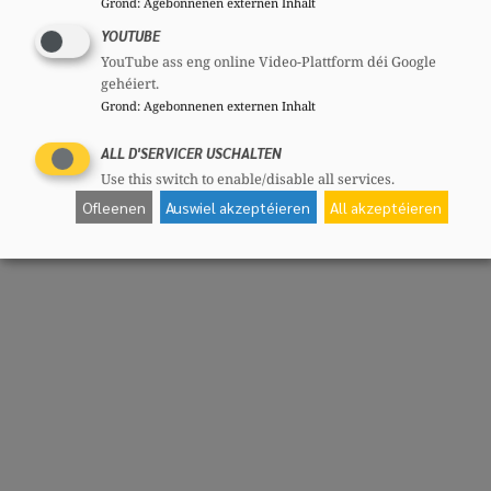
Grond
:
Agebonnenen externen Inhalt
YOUTUBE
YouTube ass eng online Video-Plattform déi Google
gehéiert.
Grond
:
Agebonnenen externen Inhalt
ALL D'SERVICER USCHALTEN
Use this switch to enable/disable all services.
Ofleenen
Auswiel akzeptéieren
All akzeptéieren