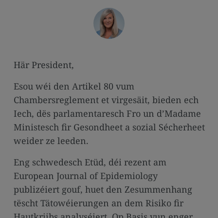
media
links
Här President,
Esou wéi den Artikel 80 vum
Chambersreglement et virgesäit, bieden ech
Iech, dës parlamentaresch Fro un d’Madame
Ministesch fir Gesondheet a sozial Sécherheet
weider ze leeden.
Eng schwedesch Etüd, déi rezent am
European Journal of Epidemiology
publizéiert gouf, huet den Zesummenhang
tëscht Tätowéierungen an dem Risiko fir
Hautkriibs analyséiert. Op Basis vun enger