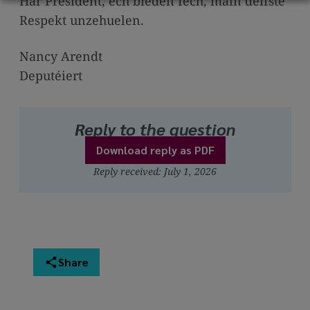
Här President, ech bieden Iech, mäin déifste
Respekt unzehuelen.
Nancy Arendt
Deputéiert
Reply to the question
Download reply as PDF
Reply received: July 1, 2026
Share