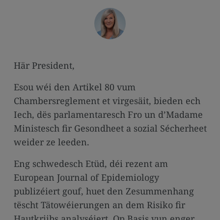
media
links
Här President,
Esou wéi den Artikel 80 vum
Chambersreglement et virgesäit, bieden ech
Iech, dës parlamentaresch Fro un d’Madame
Ministesch fir Gesondheet a sozial Sécherheet
weider ze leeden.
Eng schwedesch Etüd, déi rezent am
European Journal of Epidemiology
publizéiert gouf, huet den Zesummenhang
tëscht Tätowéierungen an dem Risiko fir
Hautkriibs analyséiert. Op Basis vun enger