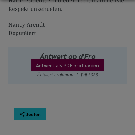
Här President, ech bieden Iech, mäin déifste
Respekt unzehuelen.
Nancy Arendt
Deputéiert
Äntwert op d'Fro
Äntwert als PDF eroflueden
Äntwert erakomm: 1. Juli 2026
Deelen