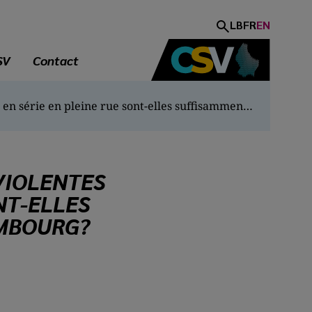
LB
FR
EN
SV
Contact
Les sanctions pour des agressions violentes commises en série en pleine rue sont-elles suffisamment dissuasives au Luxembourg?
VIOLENTES
NT-ELLES
EMBOURG?