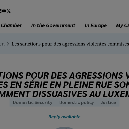
l
a
e Chamber
In the Government
In Europe
My C
en
TIONS POUR DES AGRESSIONS 
S EN SÉRIE EN PLEINE RUE SO
MMENT DISSUASIVES AU LUX
Domestic Security
Domestic policy
Justice
Reply available