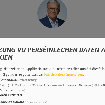
ZUNG VU PERSÉINLECHEN DATEN 
la Chambre, je vous prie de bien vouloir transmettr
KIEN
érie de six agressions particulièrement violentes co
.g. d'Servicer an Applikatioune vun Drëtthiersteller aus déi dierfe b
rd. Les faits, survenus le 17 février 2023, ont donné
méi gewuer ze ginn, liest eis
Datschutzbestëmmungen
.
FUNKTIONAL
(ëmmer néideg)
Daten (z. B. Cookies fir d'Notzer-Sessioun) am Browser späicheren (néideg fi
Websäit ze notzen).
auraient été commis de manière délibérée, les auteu
Grond
:
Funktional
 questions quant à la réponse pénale face à des viol
CONSENT MANAGER
(ëmmer néideg)
 qu’au recours au sursis dans ce type de situations.