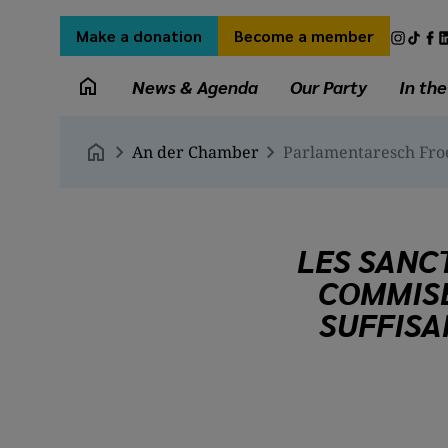
Skip
Secondary
Socia
to
Make a donation
Become a member
menu
medi
main
Main
links
content
News & Agenda
Our Party
In th
navigation
Breadcrumb
An der Chamber
Parlamentaresch Fro
LES SANC
COMMISE
SUFFISA