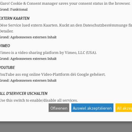
Klaro! Cookie & Consent manager saves your consent status in the browser.
Grond
:
Funktional
ions suivantes à Madame la Ministre de la Justice :
EXTERN KAARTEN
sanctions pénales actuelles pour des vols avec viole
Dëse Service lued extern Kaarten. Kuckt an den Dateschutzbestëmmunge fi
Detailer.
alogue des peines pour ce type d’infractions, notamm
Grond
:
Agebonnenen externen Inhalt
VIMEO
5-1 du Code de procédure pénale, ce dispositif permet-
Vimeo is a video sharing platform by Vimeo, LLC (USA).
pétée sur une courte période, notamment au cours d
Grond
:
Agebonnenen externen Inhalt
YOUTUBE
YouTube ass eng online Video-Plattform déi Google gehéiert.
duire des critères spécifiques permettant de tenir d
Grond
:
Agebonnenen externen Inhalt
de la peine ?
ALL D'SERVICER USCHALTEN
dent, l’expression de ma haute considération.
Use this switch to enable/disable all services.
Ofleenen
Auswiel akzeptéieren
All akz