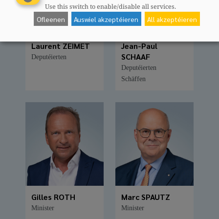
Use this switch to enable/disable all services.
Ofleenen
Auswiel akzeptéieren
All akzeptéieren
Laurent ZEIMET
Jean-Paul
SCHAAF
Deputéierten
Deputéierten
Schäffen
Gilles ROTH
Marc SPAUTZ
Minister
Minister