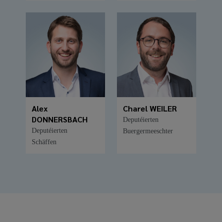
Alex
Charel WEILER
DONNERSBACH
Deputéierten
Deputéierten
Buergermeeschter
Schäffen