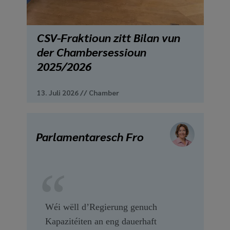
CSV-Fraktioun zitt Bilan vun
der Chambersessioun
2025/2026
13. Juli 2026
//
Chamber
Parlamentaresch Fro
Wéi wëll d’Regierung genuch
Kapazitéiten an eng dauerhaft