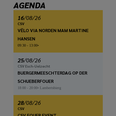
AGENDA
16
/
08
/26
CSV
VËLO VIA NORDEN MAM MARTINE
HANSEN
09:30
- 13:00
25
/
08
/26
CSV Esch-Uelzecht
BUERGERMEESCHTERDAG OP DER
SCHUEBERFOUER
18:00
- 20:00
Lambertsbierg
28
/
08
/26
CSV
CSV FOUER EVENT