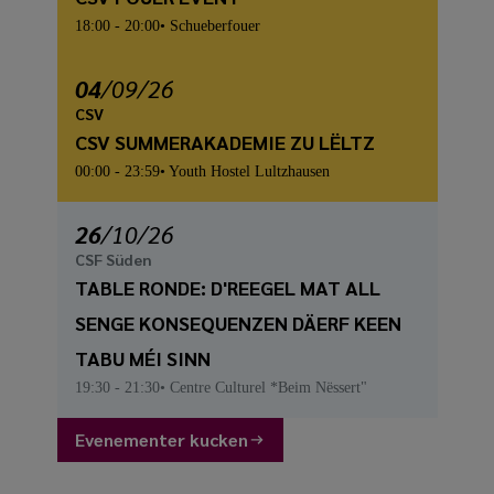
18:00
- 20:00
Schueberfouer
04
/
09
/26
CSV
CSV SUMMERAKADEMIE ZU LËLTZ
00:00
- 23:59
Youth Hostel Lultzhausen
26
/
10
/26
CSF Süden
TABLE RONDE: D'REEGEL MAT ALL
SENGE KONSEQUENZEN DÄERF KEEN
TABU MÉI SINN
19:30
- 21:30
Centre Culturel *Beim Nëssert"
Evenementer kucken