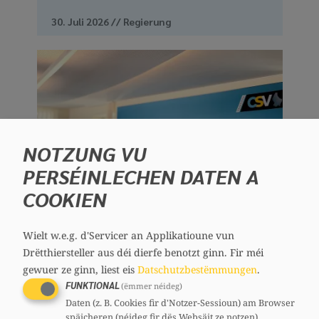
30. Juli 2026
//
Regierung
NOTZUNG VU
PERSÉINLECHEN DATEN A
COOKIEN
Wielt w.e.g. d'Servicer an Applikatioune vun
Sécherheet am ëffentlechen
Drëtthiersteller aus déi dierfe benotzt ginn.
Fir méi
Transport: CSV am Austausch
gewuer ze ginn, liest eis
Datschutzbestëmmungen
.
FUNKTIONAL
(ëmmer néideg)
mat der SYPROLUX
Daten (z. B. Cookies fir d'Notzer-Sessioun) am Browser
späicheren (néideg fir dës Websäit ze notzen).